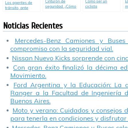
Cinturón de
Cómo ser un
E
Los agentes de
seguridad. ¿Cómo
ciclista
m
tránsito, ante
andamos por
responsable
i
posibles
Buenos Aires?
escenarios de
Noticias Recientes
emergencia.
Mercedes-Benz Camiones y Buses
compromiso con la seguridad vial.
Nissan Nuevo Kicks sorprende con cinco
Con gran éxito finalizó la décima ed
Movimiento.
Ford Argentina y la Educación: La 
Ranger a la Facultad de Ingeniería 
Buenos Aires.
Moto y verano: Cuidados y consejos d
para tenerla en condiciones y disfrutar 
Mercedes-Benz Camiones y Buses cele