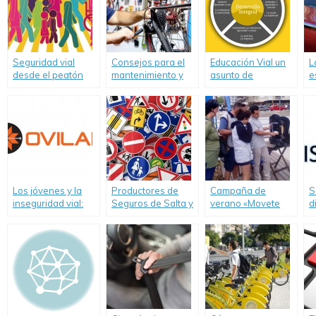
Seguridad vial
Consejos para el
Educación Vial un
L
desde el peatón
mantenimiento y
asunto de
e
puesta a punto de
Educación humana
d
las bicicletas.
integral
Los jóvenes y la
Productores de
Campaña de
S
inseguridad vial:
Seguros de Salta y
verano «Movete
d
Dos guerras de
Jujuy asistieron a
Seguro»
t
Malvinas por año
un Curso de
m
Seguridad Vial
p