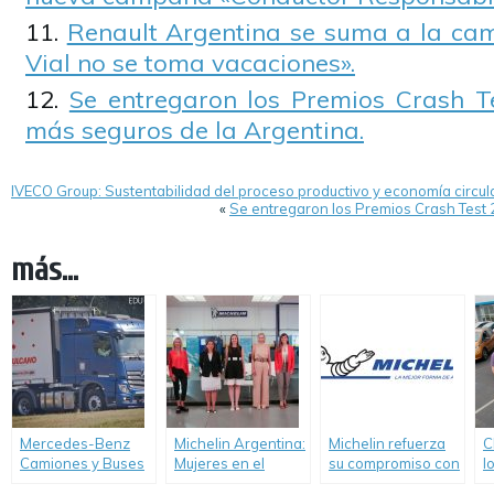
Renault Argentina se suma a la ca
Vial no se toma vacaciones».
Se entregaron los Premios Crash T
más seguros de la Argentina.
IVECO Group: Sustentabilidad del proceso productivo y economía circula
«
Se entregaron los Premios Crash Test 
más...
Mercedes-Benz
Michelin Argentina:
Michelin refuerza
C
Camiones y Buses
Mujeres en el
su compromiso con
l
promueve la
sector transporte y
la Seguridad Vial
E