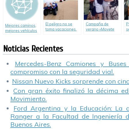
El peligro no se
Campaña de
P
Mejores caminos,
toma vacaciones.
verano «Movete
s
mejores vehículos
Informe de CESVI
Seguro»
i
y mejores
sobre el uso de
c
peatones y
Cuatriciclos.
2
Noticias Recientes
conductores.
Mercedes-Benz Camiones y Buses
compromiso con la seguridad vial.
Nissan Nuevo Kicks sorprende con cinco
Con gran éxito finalizó la décima ed
Movimiento.
Ford Argentina y la Educación: La 
Ranger a la Facultad de Ingeniería 
Buenos Aires.