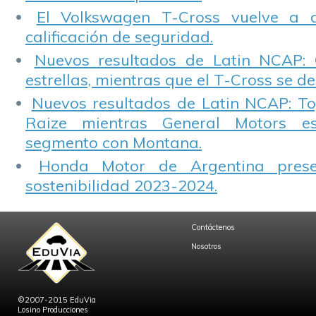
El Volkswagen T-Cross vuelve a 
calificación de seguridad.
Nuevos resultados de Latin NCAP: 
estrellas, mientras que el T-Cross se d
Nuevos resultados de Latin NCAP: T
Raize mientras General Motors e
segmento con Montana.
Honda Motor de Argentina prese
sostenibilidad 2023-2024.
Contáctenos
Nosotros
©2007-2015 EduVia
Losino Producciones