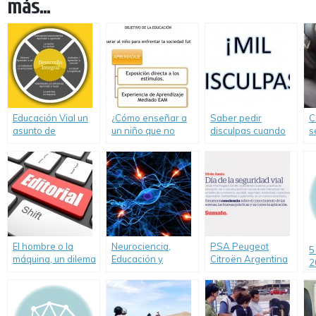
más...
Educación Vial un
¿Cómo enseñar a
Saber pedir
C
asunto de
un niño que no
disculpas cuando
s
Educación humana
debe conducir un
transitamos en el
a
integral
cuatriciclo ?
mismo espacio
B
público
El hombre o la
Neurociencia,
PSA Peugeot
5
máquina, un dilema
Educación y
Citroën Argentina
2
importante.
Seguridad Vial
celebra el día de la
C
Seguridad Vial y
refuerza su
compromiso