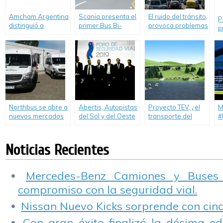
Amcham Argentina
Scania presenta el
El ruido del tránsito,
P
distinguió a
primer Bus Bi-
provoca problemas
p
Mercedes-Benz
articulado del
de salud
g
Argentina líder en
mundo impulsado a
C
gestión
gas natural.
sustentable
Northbus se abre a
Abertis, Autopistas
Proyecto TEV, ¿el
M
nuevos mercados
del Sol y del Oeste
transporte del
#
de la mano de la
realizaron el Foro
futuro?
n
solución de Manejo
de Seguridad Vial
c
Seguro de Pointer
2019.
Noticias Recientes
Mercedes-Benz Camiones y Buses
compromiso con la seguridad vial.
Nissan Nuevo Kicks sorprende con cinco
Con gran éxito finalizó la décima ed