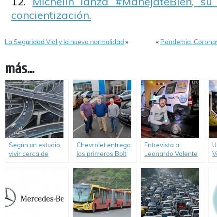
Michelin lanza #ManejateBien, s
concientización.
La Seguridad Vial y la nueva normalidad
»
«
Pandemia, Coronavi
más...
Según un estudio,
Chevrolet entrega
Entrevista a
U
vivir cerca de
los primeros Bolt
Leonardo Valente
V
autopistas podría
EV en Estados
en el 1er Salón
C
aumentar el riesgo
Unidos.
Latinoamericano
A
de Alzheimer
de Vehículos
Eléctricos