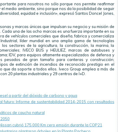
mportante para nosotros no sólo porque nos permite reafirmar
 el medio ambiente, sino porque nos da la posibilidad de seguir
diversidad, equidad e inclusión», expresó Santos Doncel Jones,
ersonas y marcas únicas que impulsan su negocio y su misión de
. Cada una de las ocho marcas es una fuerza importante en su
ra de vehículos comerciales que diseña, fabrica y comercializa
Industrial, líder mundial en una amplia gama de tecnologías
s sectores de la agricultura, la construcción, la marina, la
comerciales; IVECO BUS y HEULIEZ, marcas de autobuses y
gama; IDV, para equipos altamente especializados de defensa y
ulos pesados de gran tamaño para canteras y construcción;
ipos de extinción de incendios de reconocido prestigio en el
ro que da soporte a todos ellos. Iveco Group emplea a más de
on 20 plantas industriales y 29 centros de I+D.
esel a partir del dióxido de carbono y agua
l futuro: Informe de sustentabilidad 2014-2015 con resultados
áticos de caucho natural
l 2050
lt-Nissan cubrió 175.000 Km cero emsión durante la COP21
voluntarios plantaron árboles en la Planta Pacheco.