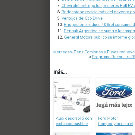
Chevrolet entrega los primeros Bolt EV 
Bridgestone recicla más del noventa po
Ventajas del Eco Drive
Bridgestone reduce 40% el consumo de 
Renault Argentina se suma a la campa
General Motors publicó su informe glo
Mercedes-Benz Camiones y Buses renueva s
«
Programa ReconstruiRS
más...
Audi desarrolló con
Ford Motor
éxito combustible
Company acorta el
diesel a partir del
camino al futuro:
dióxido de carbono
Informe de