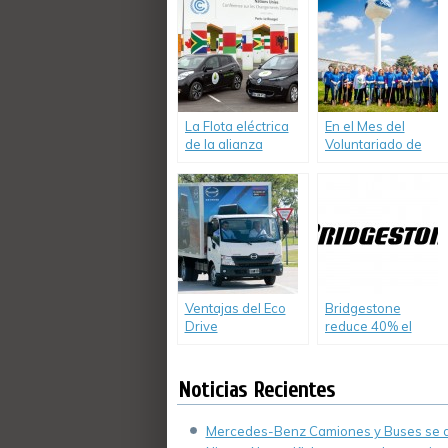
y agua
sustentabilidad
2014-2015 con
resultados
destacados.
La Flota eléctrica
En el Mes del
de la alianza
Voluntariado de
Renault-Nissan
Ford, 45
cubrió 175.000 Km
voluntarios
cero emsión
plantaron árboles
durante la COP21
en la Planta
Pacheco.
Ventajas del Eco
Bridgestone
Drive
reduce 40% el
consumo de agua
en su planta de
Llavallol
Noticias Recientes
Mercedes-Benz Camiones y Buses se de