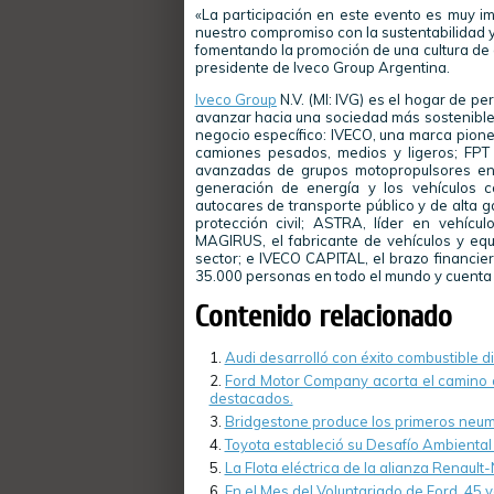
«La participación en este evento es muy i
nuestro compromiso con la sustentabilidad y
fomentando la promoción de una cultura de 
presidente de Iveco Group Argentina.
Iveco Group
N.V. (MI: IVG) es el hogar de p
avanzar hacia una sociedad más sostenible
negocio específico: IVECO, una marca pione
camiones pesados, medios y ligeros; FPT 
avanzadas de grupos motopropulsores en lo
generación de energía y los vehículos 
autocares de transporte público y de alta 
protección civil; ASTRA, líder en vehíc
MAGIRUS, el fabricante de vehículos y equ
sector; e IVECO CAPITAL, el brazo financie
35.000 personas en todo el mundo y cuenta c
Contenido relacionado
Audi desarrolló con éxito combustible di
Ford Motor Company acorta el camino a
destacados.
Bridgestone produce los primeros neum
Toyota estableció su Desafío Ambienta
La Flota eléctrica de la alianza Renau
En el Mes del Voluntariado de Ford, 45 