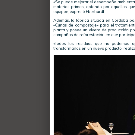
«Se puede mejorar el desempeño ambiental d
materias primas, optando por aquellas qu
equipo», expresó Eberhardt.
Además, la fábrica situada en Córdoba po
«Cunas de compostaje» para el tratamien
planta y posee un vivero de producción pro
campañas de reforestación en que participa
«Todos los residuos que no podemos ap
transformarlos en un nuevo producto, realiz