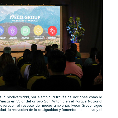
 la biodiversidad, por ejemplo, a través de acciones como la
 Puesta en Valor del arroyo San Antonio en el Parque Nacional
favorecer el respeto del medio ambiente, Iveco Group sigue
idad, la reducción de la desigualdad y fomentando la salud y el