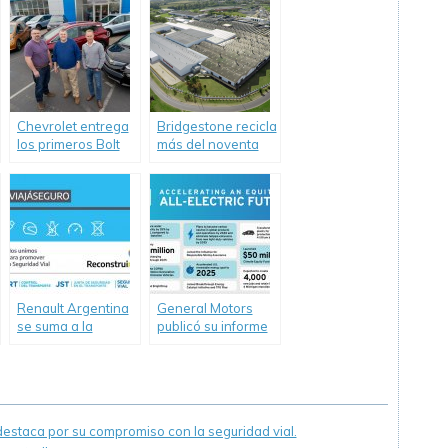
caucho natural
Chevrolet entrega
Bridgestone recicla
los primeros Bolt
más del noventa
EV en Estados
por ciento de su
Unidos.
Scrap
Renault Argentina
General Motors
se suma a la
publicó su informe
campaña «La
global de
Seguridad Vial no
Sustentabilidad de
se toma
2021.
vacaciones».
staca por su compromiso con la seguridad vial.