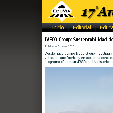
Inicio
Editorial
Educa
IVECO Group: Sustentabilidad de
Publicado
5 mayo, 2023
Desde hace tiempo Iveco Group investiga y 
vehículos que fabrica y en acciones concre
programa «ReconstruiRSE», del Ministerio de