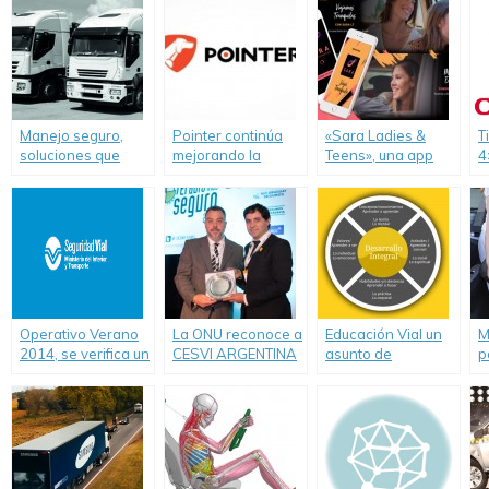
Manejo seguro,
Pointer continúa
«Sara Ladies &
T
soluciones que
mejorando la
Teens», una app
4
ahorran costos y
Seguridad Vial con
para que las
d
salvan vidas
nuevas tecnologías
mujeres viajen
p
seguras.
Operativo Verano
La ONU reconoce a
Educación Vial un
M
2014, se verifica un
CESVI ARGENTINA
asunto de
p
descenso del 20%
y declara de
Educación humana
a
de muertes en
interés la
integral
siniestros viales.
premiación «Los
autos más seguros
de 2014»