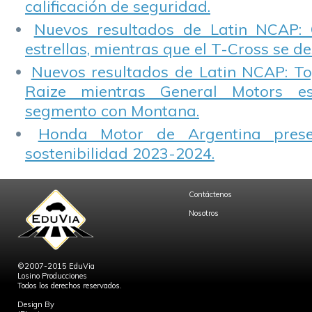
calificación de seguridad.
Nuevos resultados de Latin NCAP: 
estrellas, mientras que el T-Cross se d
Nuevos resultados de Latin NCAP: T
Raize mientras General Motors e
segmento con Montana.
Honda Motor de Argentina prese
sostenibilidad 2023-2024.
Contáctenos
Nosotros
©2007-2015 EduVia
Losino Producciones
Todos los derechos reservados.
Design By