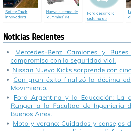
Safety Truck,
Nuevo sistema de
L
Ford desarrolla
innovadora
‘dummies’ de
o
sistema de
tecnología de
Toyota para
p
iluminación que
Samsung para
pruebas virtuales
n
detecta personas y
camiones
de accidentes
p
Noticias Recientes
animales.
viales
N
Mercedes-Benz Camiones y Buses
compromiso con la seguridad vial.
Nissan Nuevo Kicks sorprende con cinco
Con gran éxito finalizó la décima ed
Movimiento.
Ford Argentina y la Educación: La 
Ranger a la Facultad de Ingeniería 
Buenos Aires.
Moto y verano: Cuidados y consejos d