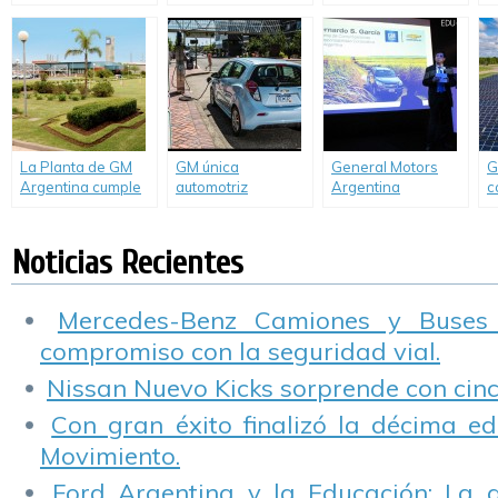
global de
“Para verte mejor
A
empresas de 2013
sustentabilidad
Argentina”, de la
i
Fundación
a
Oftalmológica
Argentina.
La Planta de GM
GM única
General Motors
G
Argentina cumple
automotriz
Argentina
c
15 años de mejora
norteamericana
presentó su 4º
u
continua en
incluida en el Índice
Reporte GRI de
e
materia ambiental
Dow Jones de
Sustentabilidad.
p
Noticias Recientes
Sustentabilidad
Mercedes-Benz Camiones y Buses
compromiso con la seguridad vial.
Nissan Nuevo Kicks sorprende con cinco
Con gran éxito finalizó la décima ed
Movimiento.
Ford Argentina y la Educación: La 