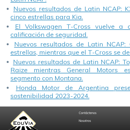
Nuevos resultados de Latin NCAP: K
cinco estrellas para Kia.
El Volkswagen T-Cross vuelve a 
calificación de seguridad.
Nuevos resultados de Latin NCAP: 
estrellas, mientras que el T-Cross se d
Nuevos resultados de Latin NCAP: T
Raize mientras General Motors e
segmento con Montana.
Honda Motor de Argentina prese
sostenibilidad 2023-2024.
Contáctenos
Nosotros