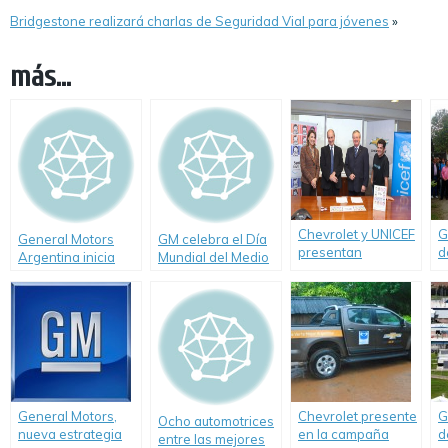
Bridgestone realizará charlas de Seguridad Vial para jóvenes
»
más...
Chevrolet y UNICEF
G
General Motors
GM celebra el Día
presentan
d
Argentina inicia
Mundial del Medio
«Sonrisas sobre
c
donación de
Ambiente
Ruedas, un
e
vehículos a
porvenir en
U
Instituciones
marcha».
N
Educativas del país.
R
General Motors,
Chevrolet presente
G
Ocho automotrices
nueva estrategia
en la campaña
d
entre las mejores