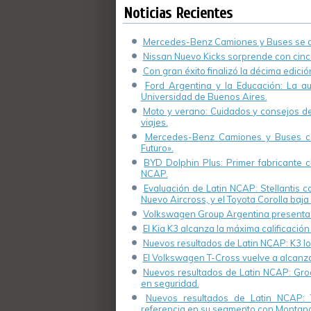
ambientales
Noticias Recientes
Mercedes-Benz Camiones y Buses se de
Nissan Nuevo Kicks sorprende con cinco
Con gran éxito finalizó la décima edici
Ford Argentina y la Educación: La a
Universidad de Buenos Aires.
Moto y verano: Cuidados y consejos de 
viajes.
Mercedes-Benz Camiones y Buses cel
Futuro».
BYD Dolphin Plus: Primer fabricante ch
NCAP.
Evaluación de Latin NCAP: Stellantis 
Nuevo Aircross, y el Toyota Corolla baja 
Volkswagen Group Argentina presenta s
El Kia K3 alcanza la máxima calificación
Nuevos resultados de Latin NCAP: K3 log
El Volkswagen T-Cross vuelve a alcanza
Nuevos resultados de Latin NCAP: Groo
en seguridad.
Nuevos resultados de Latin NCAP: 
referencia en su segmento con Montana