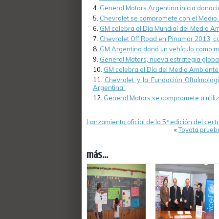
General Motors Argentina inicia donació
Chevrolet se compromete con el Medio
GM celebra el Día Mundial del Medio A
Chevrolet Off Road en Pinamar 2013, con
GM Argentina donó un vehículo como mat
General Motors, nueva estrategia global
GM celebra el Día del Medio Ambiente
Chevrolet y la Fundación Oftalmológ
Argentina”
General Motors se compromete a utili
Lanzamiento oficial de la 5ª edición del c
«
Toyota prueba
más...