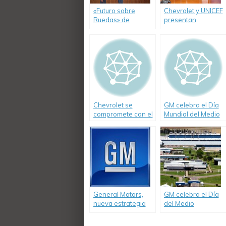
«Futuro sobre
Chevrolet y UNICEF
Ruedas» de
presentan
Chevrolet benefició
«Sonrisas sobre
a más de 4.400
Ruedas, un
chicos en 2012.
porvenir en
marcha».
Chevrolet se
GM celebra el Día
compromete con el
Mundial del Medio
Medio Ambiente.
Ambiente
General Motors,
GM celebra el Día
nueva estrategia
del Medio
global de
Ambiente con
sustentabilidad
importantes logros