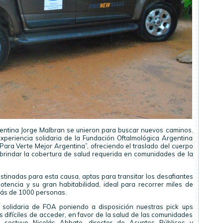
gentina Jorge Malbran se unieron para buscar nuevos caminos.
periencia solidaria de la Fundación Oftalmológica Argentina
ara Verte Mejor Argentina”, ofreciendo el traslado del cuerpo
brindar la cobertura de salud requerida en comunidades de la
tinadas para esta causa, aptas para transitar los desafiantes
tencia y su gran habitabilidad, ideal para recorrer miles de
 más de 1000 personas.
solidaria de FOA poniendo a disposición nuestras pick ups
s difíciles de acceder, en favor de la salud de las comunidades
 sostuvo Nicolás Abbate, director de Asuntos Públicos y