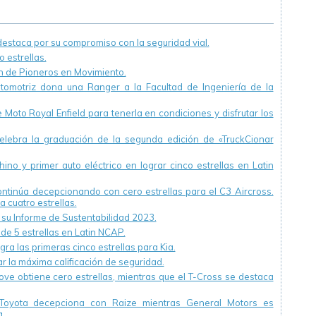
juntos en la
para el año 2050.
campaña “Para
verte mejor
staca por su compromiso con la seguridad vial.
Argentina”
 estrellas.
ón de Pioneros en Movimiento.
utomotriz dona una Ranger a la Facultad de Ingeniería de la
Moto Royal Enfield para tenerla en condiciones y disfrutar los
ebra la graduación de la segunda edición de «TruckCionar
ino y primer auto eléctrico en lograr cinco estrellas en Latin
continúa decepcionando con cero estrellas para el C3 Aircross.
a cuatro estrellas.
u Informe de Sustentabilidad 2023.
 de 5 estrellas en Latin NCAP.
ra las primeras cinco estrellas para Kia.
r la máxima calificación de seguridad.
ve obtiene cero estrellas, mientras que el T-Cross se destaca
Toyota decepciona con Raize mientras General Motors es
.