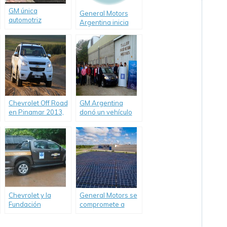
GM única
General Motors
automotriz
Argentina inicia
norteamericana
donación de
incluida en el Índice
vehículos a
Dow Jones de
Instituciones
Sustentabilidad
Educativas del país.
Chevrolet Off Road
GM Argentina
en Pinamar 2013,
donó un vehículo
con travesías y
como material
clínicas de manejo
educativo a la
en el Parador «El
Universidad
Límite».
Nacional de
Rosario.
Chevrolet y la
General Motors se
Fundación
compromete a
Oftalmológica
utilizar 100% de
Argentina (FOA)
energía renovable