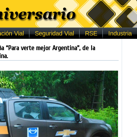
ción Vial
Seguridad Vial
RSE
Industria
a “Para verte mejor Argentina”, de la
na.