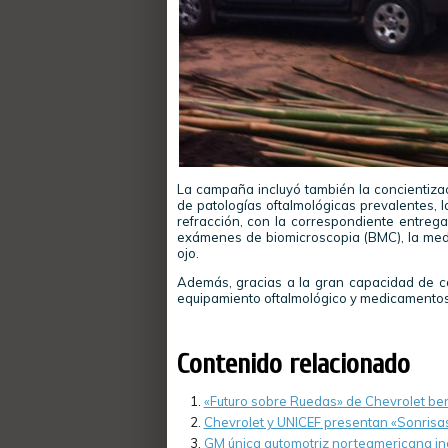
La campaña incluyó también la concientizac
de patologías oftalmológicas prevalentes, l
refracción, con la correspondiente entrega
exámenes de biomicroscopia (BMC), la medi
ojo.
Además, gracias a la gran capacidad de car
equipamiento oftalmológico y medicamentos p
Contenido relacionado
«Futuro sobre Ruedas» de Chevrolet ben
Chevrolet y UNICEF presentan «Sonrisa
GM única automotriz norteamericana inc