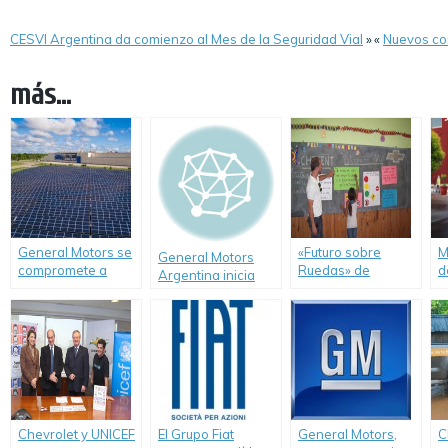
CESVI Argentina da comienzo al Mes de la Seguridad Vial
»
«
Nuevos co
más...
General Motors se
«Futuro sobre
M
General Motors
compromete a
Ruedas» de
d
Argentina inicia
utilizar 100% de
Chevrolet benefició
a
donación de
energía renovable
a más de 4.400
e
vehículos a
para el año 2050.
chicos en 2012.
r
Instituciones
h
Educativas del país.
Chevrolet y UNICEF
El Grupo Fiat
General Motors,
C