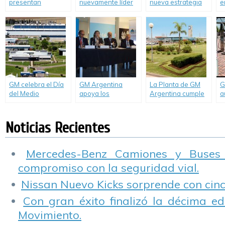
presentan
nuevamente líder
nueva estrategia
e
«Sonrisas sobre
en la lucha contra
global de
“
Ruedas, un
los cambios
sustentabilidad
A
porvenir en
climáticos.
F
marcha».
O
A
GM celebra el Día
GM Argentina
La Planta de GM
G
del Medio
apoya los
Argentina cumple
a
Ambiente con
Principios
15 años de mejora
n
importantes logros
Empresariales e
continua en
i
ambientales
Infancia
materia ambiental
D
Noticias Recientes
impulsados por
S
UNICEF
Mercedes-Benz Camiones y Buses
compromiso con la seguridad vial.
Nissan Nuevo Kicks sorprende con cinco
Con gran éxito finalizó la décima ed
Movimiento.