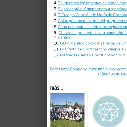
Peugeot realizó tres nuevas donaciones
Se presentó el Campeonato Argentino d
El Colegio Corazón de María de Córdoba
GM Argentina participó del programa 
Ocho automotrices entre las mejores 
Chevrolet presente en la campaña “P
Argentina.
GM Argentina apoya los Principios Emp
La Planta de GM Argentina cumple 15 
Mercedes-Benz y Colcar apoyan a la Bi
Ford Motor Company lanza una nueva campa
«
Diseñan un airb
más...