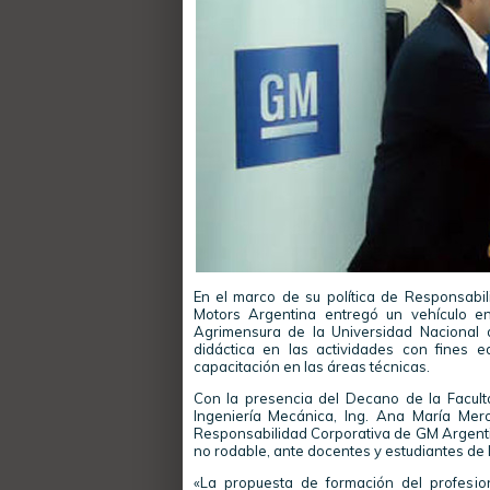
En el marco de su política de Responsabil
Motors Argentina entregó un vehículo en
Agrimensura de la Universidad Nacional 
didáctica en las actividades con fines e
capacitación en las áreas técnicas.
Con la presencia del Decano de la Facultad
Ingeniería Mecánica, Ing. Ana María Mer
Responsabilidad Corporativa de GM Argentin
no rodable, ante docentes y estudiantes de l
«La propuesta de formación del profesio