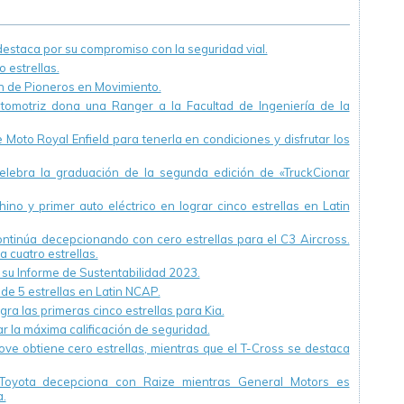
materia ambiental
staca por su compromiso con la seguridad vial.
 estrellas.
ón de Pioneros en Movimiento.
utomotriz dona una Ranger a la Facultad de Ingeniería de la
Moto Royal Enfield para tenerla en condiciones y disfrutar los
ebra la graduación de la segunda edición de «TruckCionar
ino y primer auto eléctrico en lograr cinco estrellas en Latin
continúa decepcionando con cero estrellas para el C3 Aircross.
a cuatro estrellas.
u Informe de Sustentabilidad 2023.
 de 5 estrellas en Latin NCAP.
ra las primeras cinco estrellas para Kia.
r la máxima calificación de seguridad.
ve obtiene cero estrellas, mientras que el T-Cross se destaca
Toyota decepciona con Raize mientras General Motors es
.