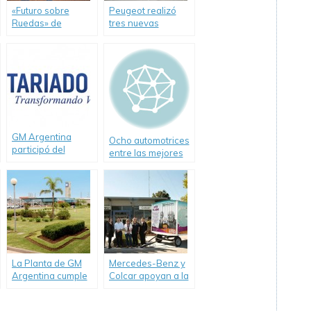
«Futuro sobre
Peugeot realizó
Ruedas» de
tres nuevas
Chevrolet benefició
donaciones de
a más de 4.400
autos a escuelas
chicos en 2012.
técnicas de la
Ciudad de Buenos
Aires
GM Argentina
Ocho automotrices
participó del
entre las mejores
programa
empresas de 2013
«Nochebuena para
Todos».
La Planta de GM
Mercedes-Benz y
Argentina cumple
Colcar apoyan a la
15 años de mejora
Biblioteca Popular
continua en
de Virrey del Pino.