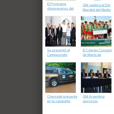
El Programa
GM celebra el Día
«Empresarios del
Mundial del Medio
Futuro» de GM
Ambiente
Argentina cumple 8
años apostando a
la educación
empresaria de los
jóvenes
Se presentó el
El Colegio Corazón
Campeonato
de María de
Argentino de Autos
Córdoba es el
Ecológicos, Desafío
campeón nacional
Eco 2013
de la «Volkswagen
Junior Masters».
Chevrolet presente
GM Argentina
en la campaña
apoya los
“Para verte mejor
Principios
Argentina”, de la
Empresariales e