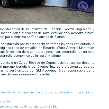
ía Mecánica de la Facultad de Ciencias Exactas, Ingeniería y
Rosario, pasó el proceso de Auto-evaluación y Acreditó a nivel
onal por el máximo período que es de 6 años.
 satisfacción por la presencia de tantos jóvenes estudiando la
stigiosa casa de estudios de Rosario. «Para General Motors de
ación técnica de la zona para continuar desarrollando un polo
desarrollo económico de la región», afirmó.
 vehículo un Curso Técnico de Capacitación al cuerpo docente
 el máximo beneficio de jóvenes futuros profesionales que se
 mismo será dictado por GM Academy, área responsable de la
a red de concesionarios Chevrolet.
o» de GM Argentina cumple 8 años apostando a la educación
mbiente
efició a más de 4.400 chicos en 2012.