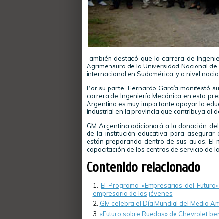
También destacó que la carrera de Ingenier
Agrimensura de la Universidad Nacional de 
internacional en Sudamérica, y a nivel naci
Por su parte, Bernardo García manifestó su
carrera de Ingeniería Mecánica en esta pre
Argentina es muy importante apoyar la educ
industrial en la provincia que contribuya al 
GM Argentina adicionará a la donación del
de la institución educativa para asegurar
están preparando dentro de sus aulas. El
capacitación de los centros de servicio de l
Contenido relacionado
El Programa «Empresarios del Futur
empresaria de los jóvenes
GM celebra el Día Mundial del Medio A
«Futuro sobre Ruedas» de Chevrolet ben