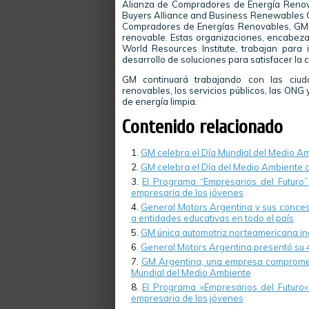
Alianza de Compradores de Energía Renov
Buyers Alliance and Business Renewables Cen
Compradores de Energías Renovables, GM ay
renovable. Estas organizaciones, encabezada
World Resources Institute, trabajan para 
desarrollo de soluciones para satisfacer la
GM continuará trabajando con las ciuda
renovables, los servicios públicos, las ONG
de energía limpia.
Contenido relacionado
GM celebra el Día Mundial del Medio A
GM celebra el Día del Medio Ambiente 
El Programa “Empresarios del Futur
empresaria de los jóvenes
General Motors Argentina y sus conces
a entidades educativas en todo el país
GM única automotriz norteamericana inc
General Motors Argentina presentó su 4
GM Argentina, una empresa comprometi
Mundial del Medio Ambiente
El Programa «Empresarios del Futur
empresaria de los jóvenes