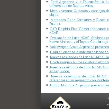
Ford Argentina y la Educación: La a
Universidad de Buenos Aires.
Moto y verano: Cuidados y consejos de 
viajes.
Mercedes-Benz Camiones y Buses cel
Futuro».
BYD Dolphin Plus: Primer fabricante ch
NCAP.
Evaluación de Latin NCAP: Stellantis 
Nuevo Aircross, y el Toyota Corolla baja 
Volkswagen Group Argentina presenta s
El Kia K3 alcanza la máxima calificación
Nuevos resultados de Latin NCAP: K3 log
El Volkswagen T-Cross vuelve a alcanza
Nuevos resultados de Latin NCAP: Groo
en seguridad.
Nuevos resultados de Latin NCAP: 
referencia en su segmento con Montana
Honda Motor de Argentina presentó su 
C
N