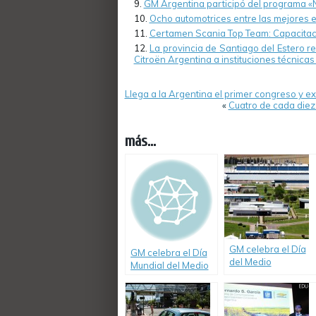
GM Argentina participó del programa 
Ocho automotrices entre las mejores
Certamen Scania Top Team: Capacitac
La provincia de Santiago del Estero r
Citroën Argentina a instituciones técnicas 
Llega a la Argentina el primer congreso y ex
«
Cuatro de cada diez
más...
GM celebra el Día
GM celebra el Día
del Medio
Mundial del Medio
Ambiente con
Ambiente
importantes logros
ambientales