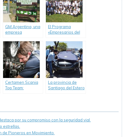
empresaria de los
vehículos a
jóvenes
entidades
educativas en todo
el país
GM Argentina, una
El Programa
empresa
«Empresarios del
comprometida con
Futuro» de GM
la Responsabilidad
Argentina cumple 8
Social Empresaria,
años apostando a
celebró el Día
la educación
Mundial del Medio
empresaria de los
Ambiente
jóvenes
Certamen Scania
La provincia de
Top Team:
Santiago del Estero
Capacitación y
recibió el primero
Perfeccionamiento.
de los 31 vehículos
donados por PSA
Peugeot Citroën
Argentina a
staca por su compromiso con la seguridad vial.
instituciones
 estrellas.
técnicas de todo el
país.
ón de Pioneros en Movimiento.