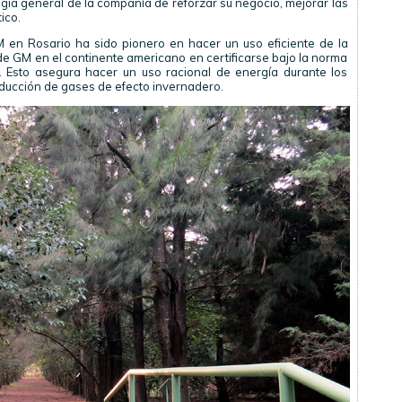
egia general de la compañía de reforzar su negocio, mejorar las
ico.
M en Rosario ha sido pionero en hacer un uso eficiente de la
 de GM en el continente americano en certificarse bajo la norma
 Esto asegura hacer un uso racional de energía durante los
educción de gases de efecto invernadero.