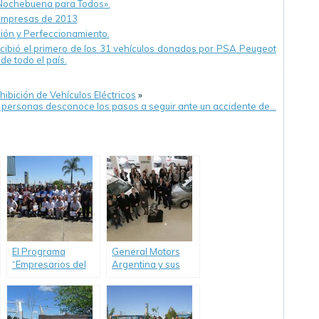
«Nochebuena para Todos».
 empresas de 2013
ión y Perfeccionamiento.
ecibió el primero de los 31 vehículos donados por PSA Peugeot
de todo el país.
hibición de Vehículos Eléctricos
»
 personas desconoce los pasos a seguir ante un accidente de…
El Programa
General Motors
“Empresarios del
Argentina y sus
Futuro” de GM
concesionarios
Argentina cumple 9
Chevrolet
años apostando a
realizaron nuevas
la educación
donaciones de