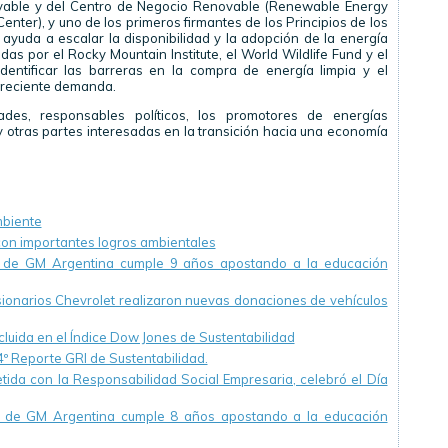
able y del Centro de Negocio Renovable (Renewable Energy
ter), y uno de los primeros firmantes de los Principios de los
uda a escalar la disponibilidad y la adopción de la energía
s por el Rocky Mountain Institute, el World Wildlife Fund y el
identificar las barreras en la compra de energía limpia y el
 creciente demanda.
des, responsables políticos, los promotores de energías
 y otras partes interesadas en la transición hacia una economía
mbiente
con importantes logros ambientales
o” de GM Argentina cumple 9 años apostando a la educación
ionarios Chevrolet realizaron nuevas donaciones de vehículos
luida en el Índice Dow Jones de Sustentabilidad
º Reporte GRI de Sustentabilidad.
da con la Responsabilidad Social Empresaria, celebró el Día
o» de GM Argentina cumple 8 años apostando a la educación