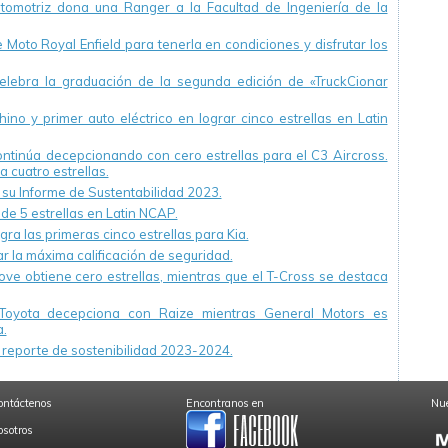
utomotriz dona una Ranger a la Facultad de Ingeniería de la
Moto Royal Enfield para tenerla en condiciones y disfrutar los
ebra la graduación de la segunda edición de «TruckCionar
ino y primer auto eléctrico en lograr cinco estrellas en Latin
continúa decepcionando con cero estrellas para el C3 Aircross.
a cuatro estrellas.
u Informe de Sustentabilidad 2023.
 de 5 estrellas en Latin NCAP.
ra las primeras cinco estrellas para Kia.
r la máxima calificación de seguridad.
ve obtiene cero estrellas, mientras que el T-Cross se destaca
Toyota decepciona con Raize mientras General Motors es
.
reporte de sostenibilidad 2023-2024.
ontáctenos
Encontranos en
Nue
osotros