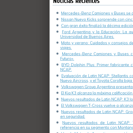
Noticias Recientes
Mercedes-Benz Camiones y Buses se de
Nissan Nuevo Kicks sorprende con cinco
Con gran éxito finalizó la décima edici
Ford Argentina y la Educación: La a
Universidad de Buenos Aires.
Moto y verano: Cuidados y consejos de 
viajes.
Mercedes-Benz Camiones y Buses cel
Futuro».
BYD Dolphin Plus: Primer fabricante ch
NCAP.
Evaluación de Latin NCAP: Stellantis 
Nuevo Aircross, y el Toyota Corolla baja 
Volkswagen Group Argentina presenta s
El Kia K3 alcanza la máxima calificación
Nuevos resultados de Latin NCAP: K3 log
El Volkswagen T-Cross vuelve a alcanza
Nuevos resultados de Latin NCAP: Groo
en seguridad.
Nuevos resultados de Latin NCAP: 
referencia en su segmento con Montana