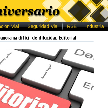
ción Vial
Seguridad Vial
RSE
Industria
anorama difícil de dilucidar. Editorial