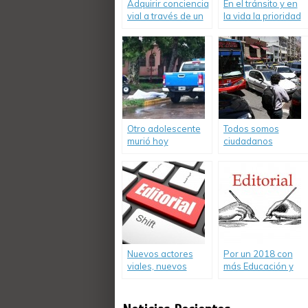
Adquirir conciencia
En el tránsito y en
vial a través de un
la vida la prioridad
cambio actitudinal
es de las personas.
Otro adolescente
Todos somos
murió hoy
ciudadanos
conduciendo un
peatones o
cuatriciclo
conductores
Nuevos actores
Por un 2018 con
viales, nuevos
más Educación y
problemas a
Seguridad Vial.
resolver.