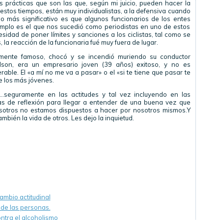
 prácticas que son las que, según mi juicio, pueden hacer la
estos tiempos, están muy individualistas, a la defensiva cuando
 lo más significativo es que algunos funcionarios de los entes
mplo es el que nos sucedió como periodistas en uno de estos
sidad de poner límites y sanciones a los ciclistas, tal como se
 la reacción de la funcionaria fué muy fuera de lugar.
mente famoso, chocó y se incendió muriendo su conductor
son, era un empresario joven (39 años) exitoso, y no es
able. El «a mí no me va a pasar» o el «si te tiene que pasar te
 los más jóvenes.
seguramente en las actitudes y tal vez incluyendo en las
as de reflexión para llegar a entender de una buena vez que
sotros no estamos dispuestos a hacer por nosotros mismos.Y
mbién la vida de otros. Les dejo la inquietud.
cambio actitudinal
s de las personas.
ntra el alcoholismo