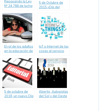
Repasando la Ley
5 de Octubre de
Nº 24.788 de lucha
2015 «Día del
contra el
Camino»
alcoholismo
El rol de los adultos
IoT o Internet de las
en la educación de
cosas al servicio
los niños y la
de la prevención
inseguridad vial
de accidentes
viales
5 de octubre de
Abertis, Autopistas
2018, un nuevo Día
del Sol y del Oeste
del Camino con
realizaron el Foro
poca seguridad y
de Seguridad Vial
educación vial.
2019.