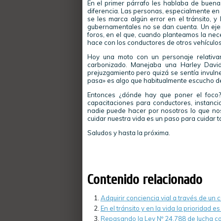
En el primer párrafo les hablaba de buenas
diferencia. Las personas, especialmente en 
se les marca algún error en el tránsito, y
gubernamentales no se dan cuenta. Un eje
foros, en el que, cuando planteamos la nece
hace con los conductores de otros vehículos,
Hoy una moto con un personaje relativa
carbonizado. Manejaba una Harley David
prejuzgamiento pero quizá se sentía invulner
pasa» es algo que habitualmente escucho de
Entonces ¿dónde hay que poner el foco?…
capacitaciones para conductores, instanci
nadie puede hacer por nosotros lo que no
cuidar nuestra vida es un paso para cuidar ta
Saludos y hasta la próxima.
Contenido relacionado
Adquirir conciencia vial a través de un 
En el tránsito y en la vida la prioridad e
Repasando la Ley Nº 24.788 de lucha co