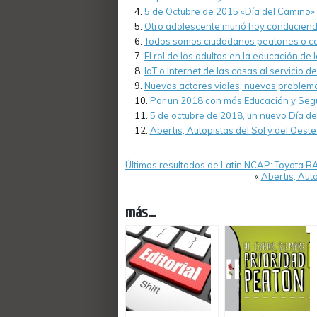
5 de Octubre de 2015 «Día del Camino»
Otro adolescente murió hoy conduciendo
Todos somos ciudadanos peatones o c
El rol de los adultos en la educación de l
IoT o Internet de las cosas al servicio 
Nuevos actores viales, nuevos problema
Por un 2018 con más Educación y Segu
5 de octubre de 2018, un nuevo Día de
Abertis, Autopistas del Sol y del Oeste
Últimos resultados de Latin NCAP: Toyota R
«
Abertis, Auto
más...