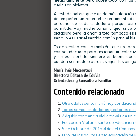
medio ambiente pero sobre todo, con las p
cualquier iniciativa.
Al estado habría que exigirle más atención 
desempeñen un rol en el ordenamiento de la
personal de cada ciudadano porque así c
permitido. Hay mucho temor a que, si se p
dictadura pero la anomia total tampoco es
sencillo es usar el sentido común para el b
Es de sentido común también, que no todo 
campo adecuado para accionar, un colectiv
y, en ese sentido, siempre es bueno apela
pueden ser modelo para sus hijos, los amigos
María Inés Maceratesi
Directora Editora de EduVia
Orientadora y Consultora Familiar
Contenido relacionado
Otro adolescente murió hoy conduciendo
Todos somos ciudadanos peatones o c
Adquirir conciencia vial a través de un 
Educación Vial un asunto de Educación 
5 de Octubre de 2015 «Día del Camino»
El rol de los adultos en la educación de l