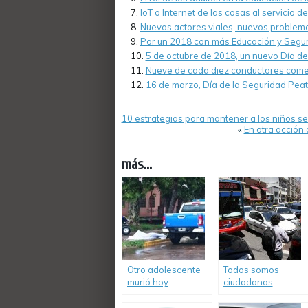
IoT o Internet de las cosas al servicio 
Nuevos actores viales, nuevos problema
Por un 2018 con más Educación y Seguri
5 de octubre de 2018, un nuevo Día de
Nueve de cada diez conductores comet
16 de marzo, Día de la Seguridad Pea
10 estrategias para mantener a los niños se
«
En otra acción
más...
Otro adolescente
Todos somos
murió hoy
ciudadanos
conduciendo un
peatones o
cuatriciclo
conductores