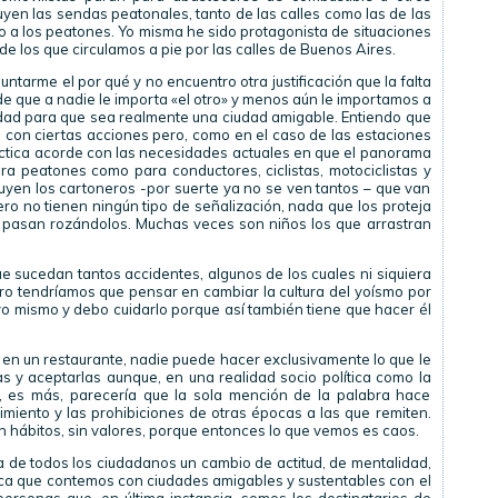
uyen las sendas peatonales, tanto de las calles como las de las
a los peatones. Yo misma he sido protagonista de situaciones
e los que circulamos a pie por las calles de Buenos Aires.
tarme el por qué y no encuentro otra justificación que la falta
 de que a nadie le importa «el otro» y menos aún le importamos a
iudad para que sea realmente una ciudad amigable. Entiendo que
 con ciertas acciones pero, como en el caso de las estaciones
táctica acorde con las necesidades actuales en que el panorama
ara peatones como para conductores, ciclistas, motociclistas y
tuyen los cartoneros -por suerte ya no se ven tantos – que van
ero no tienen ningún tipo de señalización, nada que los proteja
e pasan rozándolos. Muchas veces son niños los que arrastran
e sucedan tantos accidentes, algunos de los cuales ni siquiera
ro tendríamos que pensar en cambiar la cultura del yoísmo por
y yo mismo y debo cuidarlo porque así también tiene que hacer él
 en un restaurante, nadie puede hacer exclusivamente lo que le
s y aceptarlas aunque, en una realidad socio política como la
as, es más, parecería que la sola mención de la palabra hace
miento y las prohibiciones de otras épocas a las que remiten.
sin hábitos, sin valores, porque entonces lo que vemos es caos.
ta de todos los ciudadanos un cambio de actitud, de mentalidad,
ca que contemos con ciudades amigables y sustentables con el