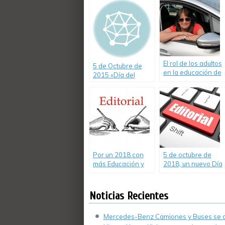
El rol de los adultos
5 de Octubre de
en la educación de
2015 «Día del
los niños y la
Camino»
inseguridad vial
Por un 2018 con
5 de octubre de
más Educación y
2018, un nuevo Día
Seguridad Vial.
del Camino con
poca seguridad y
educación vial.
Noticias Recientes
Mercedes-Benz Camiones y Buses se de