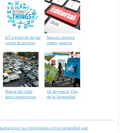
IoT o Internet de las
Nuevos actores
cosas al servicio
viales, nuevos
de la prevención
problemas a
de accidentes
resolver.
viales
Nueve de cada
16 de marzo, Día
diez conductores
de la Seguridad
cometen
Peatonal en
infracciones de
Argentina
tránsito
staca por su compromiso con la seguridad vial.