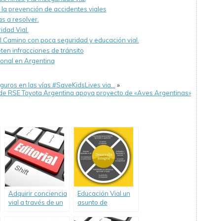
de la prevención de accidentes viales
s a resolver.
dad Vial.
l Camino con poca seguridad y educación vial.
en infracciones de tránsito
tonal en Argentina
guros en las vías #SaveKidsLives via…
»
 de RSE Toyota Argentina apoya proyecto de «Aves Argentinas»
Adquirir conciencia
Educación Vial un
vial a través de un
asunto de
cambio actitudinal
Educación humana
integral