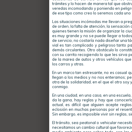
trámites y lo hacen de manera tal que obstr
veredas incomodando y poniendo en peligro 
de ese tipo como creo lo seremos cada uno d
Las situaciones incómodas me llevan a pregun
de orden, la falta de atención, la sensación
quienes tienen la misión de organizar la c
es muy grande y no se puede llegar a todos
de servicio, no costaría nada diseñar una 
vial es tan complicado y peligroso tanto p
demás circulantes. Otro obstáculo lo consti
con su carrito recogiendo lo que les sirva p
de la marea de autos y otros vehículos qu
los carros y otras.
En un marco tan estresante, no es casual qu
llegan a los medios y no nos enteramos; pe
otra de la solidaridad, en el que el otro so
conmigo.
En una ciudad, en una casa, en una escuela,
da la gana, hay reglas y hay que conocerla
actual, es difícil que alguien acepte regl
eclosión en muchas personas por el resenti
Sin embargo, es imposible vivir sin reglas, 
El tránsito, sea peatonal o vehicular necesi
necesitamos un cambio cultural que favorez