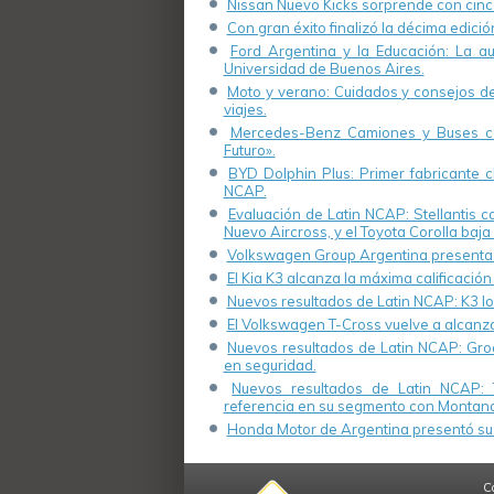
Nissan Nuevo Kicks sorprende con cinco
Con gran éxito finalizó la décima edici
Ford Argentina y la Educación: La a
Universidad de Buenos Aires.
Moto y verano: Cuidados y consejos de 
viajes.
Mercedes-Benz Camiones y Buses cel
Futuro».
BYD Dolphin Plus: Primer fabricante ch
NCAP.
Evaluación de Latin NCAP: Stellantis 
Nuevo Aircross, y el Toyota Corolla baja 
Volkswagen Group Argentina presenta s
El Kia K3 alcanza la máxima calificación
Nuevos resultados de Latin NCAP: K3 log
El Volkswagen T-Cross vuelve a alcanza
Nuevos resultados de Latin NCAP: Groo
en seguridad.
Nuevos resultados de Latin NCAP: 
referencia en su segmento con Montana
Honda Motor de Argentina presentó su 
C