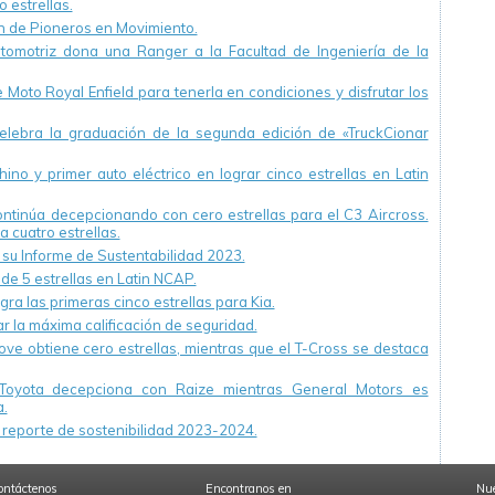
 estrellas.
ón de Pioneros en Movimiento.
utomotriz dona una Ranger a la Facultad de Ingeniería de la
Moto Royal Enfield para tenerla en condiciones y disfrutar los
ebra la graduación de la segunda edición de «TruckCionar
ino y primer auto eléctrico en lograr cinco estrellas en Latin
continúa decepcionando con cero estrellas para el C3 Aircross.
a cuatro estrellas.
u Informe de Sustentabilidad 2023.
 de 5 estrellas en Latin NCAP.
ra las primeras cinco estrellas para Kia.
r la máxima calificación de seguridad.
ve obtiene cero estrellas, mientras que el T-Cross se destaca
Toyota decepciona con Raize mientras General Motors es
.
reporte de sostenibilidad 2023-2024.
ontáctenos
Encontranos en
Nue