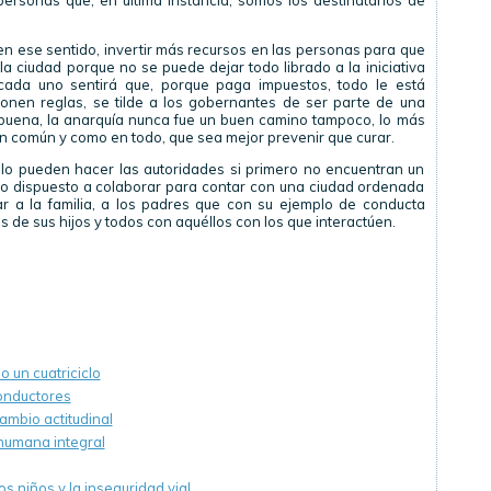
ersonas que, en última instancia, somos los destinatarios de
en ese sentido, invertir más recursos en las personas para que
 ciudad porque no se puede dejar todo librado a la iniciativa
ada uno sentirá que, porque paga impuestos, todo le está
onen reglas, se tilde a los gobernantes de ser parte de una
 buena, la anarquía nunca fue un buen camino tampoco, lo más
ien común y como en todo, que sea mejor prevenir que curar.
lo pueden hacer las autoridades si primero no encuentran un
o dispuesto a colaborar para contar con una ciudad ordenada
r a la familia, a los padres que con su ejemplo de conducta
 de sus hijos y todos con aquéllos con los que interactúen.
 un cuatriciclo
onductores
cambio actitudinal
humana integral
os niños y la inseguridad vial