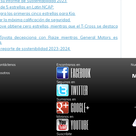
u Informe de Sustentabilidad 2023.
 de 5 estrellas en Latin NCAP.
ra las primeras cinco estrellas para Kia.
r la máxima calificación de seguridad.
ve obtiene cero estrellas, mientras que el T-Cross se destaca
Toyota decepciona con Raize mientras General Motors es
.
reporte de sostenibilidad 2023-2024.
ontáctenos
Encontranos en
Nue
osotros
Seguinos en
Sumanos en
Miranos en
Suscribite