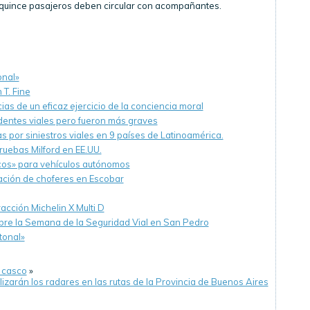
 quince pasajeros deben circular con acompañantes.
onal»
 T. Fine
as de un eficaz ejercicio de la conciencia moral
dentes viales pero fueron más graves
s por siniestros viales en 9 países de Latinoamérica.
ruebas Milford en EE.UU.
icos» para vehículos autónomos
ación de choferes en Escobar
cción Michelin X Multi D
mbre la Semana de la Seguridad Vial en San Pedro
tonal»
n casco
»
izarán los radares en las rutas de la Provincia de Buenos Aires