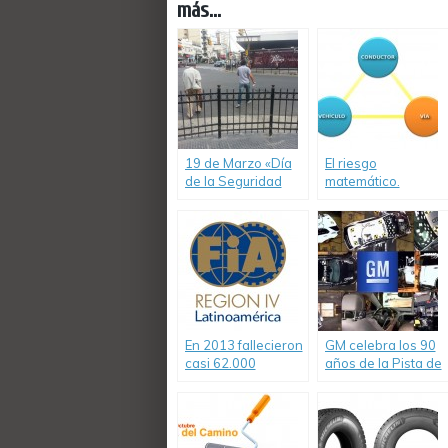
más...
19 de Marzo «Día
El riesgo
de la Seguridad
matemático.
Peatonal»
Método de William
T. Fine
En 2013 fallecieron
GM celebra los 90
casi 62.000
años de la Pista de
personas por
Pruebas Milford en
siniestros viales en
EE.UU.
9 países de
Latinoamérica.