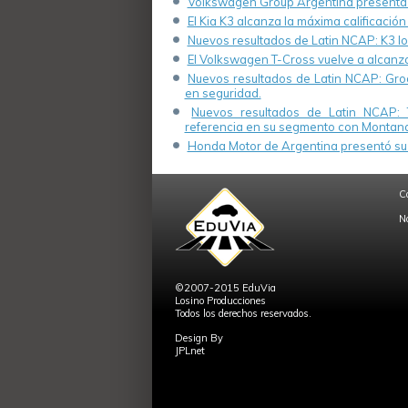
Volkswagen Group Argentina presenta s
El Kia K3 alcanza la máxima calificación
Nuevos resultados de Latin NCAP: K3 log
El Volkswagen T-Cross vuelve a alcanza
Nuevos resultados de Latin NCAP: Groo
en seguridad.
Nuevos resultados de Latin NCAP: 
referencia en su segmento con Montana
Honda Motor de Argentina presentó su 
C
N
©2007-2015 EduVia
Losino Producciones
Todos los derechos reservados.
Design By
JPLnet