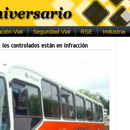
ción Vial
Seguridad Vial
RSE
Industria
 los controlados están en infracción