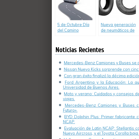
5 de Octubre Día
Nueva generación
del Camino
de neumáticos de
tracción Michelin X
Multi D
Noticias Recientes
Mercedes-Benz Camiones y Buses se de
Nissan Nuevo Kicks sorprende con cinco
Con gran éxito finalizó la décima edici
Ford Argentina y la Educación: La a
Universidad de Buenos Aires.
Moto y verano: Cuidados y consejos de 
viajes.
Mercedes-Benz Camiones y Buses cel
Futuro».
BYD Dolphin Plus: Primer fabricante ch
NCAP.
Evaluación de Latin NCAP: Stellantis 
Nuevo Aircross, y el Toyota Corolla baja 