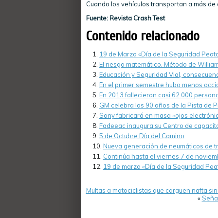
Cuando los vehículos transportan a más de
Fuente: Revista Crash Test
Contenido relacionado
19 de Marzo «Día de la Seguridad Peat
El riesgo matemático. Método de William
Educación y Seguridad Vial, consecuenci
En el primer semestre hubo menos acci
En 2013 fallecieron casi 62.000 persona
GM celebra los 90 años de la Pista de P
Sony fabricará en masa «ojos electrón
Fadeeac inaugura su Centro de capacit
5 de Octubre Día del Camino
Nueva generación de neumáticos de tra
Continúa hasta el viernes 7 de novie
19 de marzo «Día de la Seguridad Pea
Multas a motociclistas que carguen nafta si
«
Señal