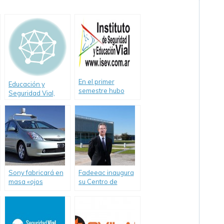
En el primer
Educación y
semestre hubo
Seguridad Vial,
menos accidentes
consecuencias de
viales pero fueron
un eficaz ejercicio
más graves
de la conciencia
moral
Sony fabricará en
Fadeeac inaugura
masa «ojos
su Centro de
electrónicos» para
capacitación de
vehículos
choferes en
autónomos
Escobar