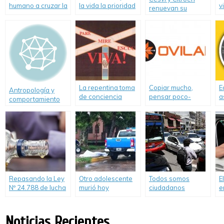
humano a cruzar la
la vida la prioridad
v
renuevan su
calle por donde no
es de las personas.
c
compromiso con la
debe o cuando no
prevención vial
debe?
La repentina toma
Copiar mucho,
E
Antropología y
de conciencia
pensar poco-
a
comportamiento
Informe de Ovilam
E
vial
sobre proyecto
i
«Alcohol Cero al
conducir un
vehículo»
Repasando la Ley
Otro adolescente
Todos somos
E
Nº 24.788 de lucha
murió hoy
ciudadanos
e
contra el
conduciendo un
peatones o
l
alcoholismo
cuatriciclo
conductores
i
Noticias Recientes