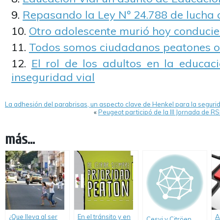
Repasando la Ley Nº 24.788 de lucha 
Otro adolescente murió hoy conducie
Todos somos ciudadanos peatones o
El rol de los adultos en la educac
inseguridad vial
La adhesión del parabrisas, un aspecto clave de Henkel para la segur
«
Peugeot participó de la III Jornada de R
más...
¿Que lleva al ser
En el tránsito y en
A
Cesvi y Citröen