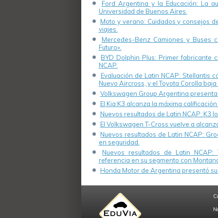
Ford Argentina y la Educación: La a
Universidad de Buenos Aires.
Moto y verano: Cuidados y consejos de 
viajes.
Mercedes-Benz Camiones y Buses cel
Futuro».
BYD Dolphin Plus: Primer fabricante ch
NCAP.
Evaluación de Latin NCAP: Stellantis 
Nuevo Aircross, y el Toyota Corolla baja 
Volkswagen Group Argentina presenta s
El Kia K3 alcanza la máxima calificación
Nuevos resultados de Latin NCAP: K3 log
El Volkswagen T-Cross vuelve a alcanza
Nuevos resultados de Latin NCAP: Groo
en seguridad.
Nuevos resultados de Latin NCAP: 
referencia en su segmento con Montana
Honda Motor de Argentina presentó su 
C
N