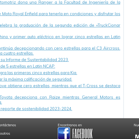
utomotriz dona una Ranger a la Facultad de Ingeniería de la
Moto Royal Enfield para tenerla en condiciones y disfrutar los
ebra la graduación de la segunda edición de «TruckCionar
ino y primer auto eléctrico en lograr cinco estrellas en Latin
continúa decepcionando con cero estrellas para el C3 Aircross.
a cuatro estrellas.
u Informe de Sustentabilidad 2023.
 de 5 estrellas en Latin NCAP.
ra las primeras cinco estrellas para Kia.
r la máxima calificación de seguridad.
ve obtiene cero estrellas, mientras que el T-Cross se destaca
Toyota decepciona con Raize mientras General Motors es
.
reporte de sostenibilidad 2023-2024.
ontáctenos
Encontranos en
Nue
osotros