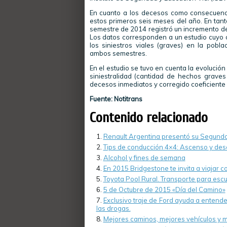
En cuanto a los decesos como consecuenci
estos primeros seis meses del año. En tanto
semestre de 2014 registró un incremento del
Los datos corresponden a un estudio cuyo o
los siniestros viales (graves) en la pobl
ambos semestres.
En el estudio se tuvo en cuenta la evolución
siniestralidad (cantidad de hechos graves
decesos inmediatos y corregido coeficiente 
Fuente: Notitrans
Contenido relacionado
Renault Argentina presentó su Segundo
Tips de conducción 4×4: Ascenso y des
Alcohol y fines de semana
En 2015 Bridgestone te invita a viajar 
Toyota Pool Rural. Transporte para escu
5 de Octubre de 2015 «Día del Camino»
Exclusivo traje de Ford ayuda a entende
las drogas.
Mejores caminos, mejores vehículos y 