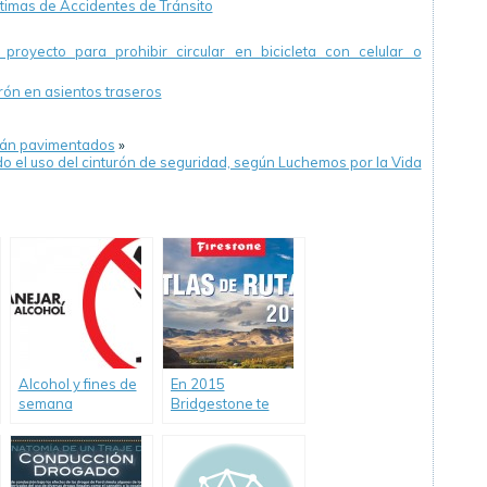
ctimas de Accidentes de Tránsito
royecto para prohibir circular en bicicleta con celular o
rón en asientos traseros
stán pavimentados
»
o el uso del cinturón de seguridad, según Luchemos por la Vida
Alcohol y fines de
En 2015
semana
Bridgestone te
invita a viajar con
su nuevo Atlas de
Rutas