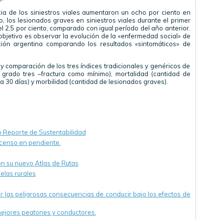
a de los siniestros viales aumentaron un ocho por ciento en
, los lesionados graves en siniestros viales durante el primer
 2,5 por ciento, comparado con igual período del año anterior.
bjetivo es observar la evolución de la «enfermedad social» de
ación argentina comparando los resultados «sintomáticos» de
 y comparación de los tres índices tradicionales y genéricos de
 grado tres –fractura como mínimo), mortalidad (cantidad de
a 30 días) y morbilidad (cantidad de lesionados graves).
 Reporte de Sustentabilidad
censo en pendiente.
con su nuevo Atlas de Rutas
elas rurales
r las peligrosas consecuencias de conducir bajo los efectos de
mejores peatones y conductores.