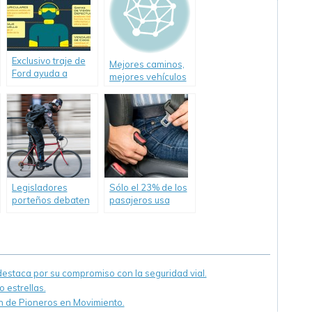
Exclusivo traje de
Mejores caminos,
Ford ayuda a
mejores vehículos
entender las
y mejores
peligrosas
peatones y
consecuencias de
conductores.
conducir bajo los
efectos de las
drogas.
Legisladores
Sólo el 23% de los
porteños debaten
pasajeros usa
un proyecto para
cinturón en
prohibir circular en
asientos traseros
bicicleta con
celular o
auriculares
staca por su compromiso con la seguridad vial.
 estrellas.
ón de Pioneros en Movimiento.