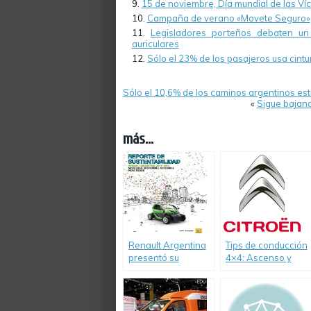
15 de noviembre, Día mundial de las Ví
Campaña de verano «Movete Seguro»
Legisladores porteños debaten un p
auriculares
Sólo el 23% de los pasajeros usa cintu
Sólo el 10,6% de los caminos argentinos e
«
Sigue bajand
más...
Renault Argentina
Tips de conducción
presentó su
4×4: Ascenso y
Segundo Reporte
descenso en
de Sustentabilidad
pendiente.