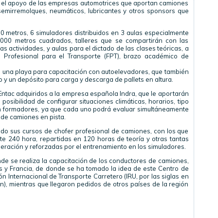
n el apoyo de las empresas automotrices que aportan camiones
semirremolques, neumáticos, lubricantes y otros sponsors que
00 metros, 6 simuladores distribuidos en 3 aulas especialmente
000 metros cuadrados, talleres que se compartirán con las
as actividades, y aulas para el dictado de las clases teóricas, a
 Profesional para el Transporte (FPT), brazo académico de
s una playa para capacitación con autoelevadores, que también
y un depósito para carga y descarga de pallets en altura.
 Entac adquiridos a la empresa española Indra, que le aportarán
osibilidad de configurar situaciones climáticas, horarios, tipo
en formadores, ya que cada uno podrá evaluar simultáneamente
de camiones en pista.
ando sus cursos de chofer profesional de camiones, con los que
e 240 hora, repartidas en 120 horas de teoría y otras tantas
eración y reforzadas por el entrenamiento en los simuladores.
nde se realiza la capacitación de los conductores de camiones,
s y Francia, de donde se ha tomado la idea de este Centro de
n Internacional de Transporte Carretero (IRU, por las siglas en
n), mientras que llegaron pedidos de otros países de la región