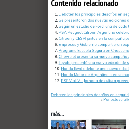
Contenido relacionado
Debaten los principales desafíos en seg
Se presentaron dos nuevas ediciones de
Según un estudio de Ford, una de cada tr
PSA Peugeot Citroën Argentina celebra 
Citroën y CESVI juntos en la campaña pa
Empresas y Gobierno compartieron expe
Programa Escuela Segura en Chascomú
Chevrolet presenta su nueva campaña 
Toyota presentó una nueva edición de s
Honda llevó adelante una nueva edició
Honda Motor de Argentina crea un nu
RSE Vial IV – Jornada de cultura preve
Debaten los principales desafíos en segurid
«
Por octavo año
más...