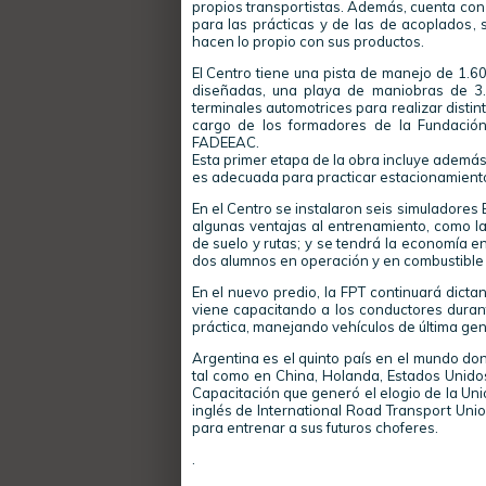
propios transportistas. Además, cuenta co
para las prácticas y de las de acoplados, 
hacen lo propio con sus productos.
El Centro tiene una pista de manejo de 1.6
diseñadas, una playa de maniobras de 3.
terminales automotrices para realizar distint
cargo de los formadores de la Fundación
FADEEAC.
Esta primer etapa de la obra incluye ademá
es adecuada para practicar estacionamiento 
En el Centro se instalaron seis simuladores
algunas ventajas al entrenamiento, como la p
de suelo y rutas; y se tendrá la economía 
dos alumnos en operación y en combustible 
En el nuevo predio, la FPT continuará dict
viene capacitando a los conductores durant
práctica, manejando vehículos de última gen
Argentina es el quinto país en el mundo do
tal como en China, Holanda, Estados Unido
Capacitación que generó el elogio de la Unió
inglés de International Road Transport Unio
para entrenar a sus futuros choferes.
.