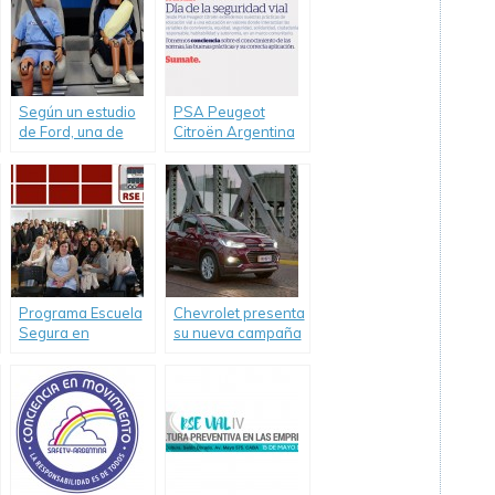
Según un estudio
PSA Peugeot
de Ford, una de
Citroën Argentina
cada tres personas
celebra el día de la
no utiliza el
Seguridad Vial y
cinturón de
refuerza su
seguridad trasero.
compromiso
Programa Escuela
Chevrolet presenta
Segura en
su nueva campaña
Chascomús
#BastadeVivos.
capacitando
docentes