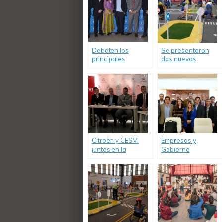
Debaten los
Se presentaron
principales
dos nuevas
desafíos en
ediciones del
seguridad vial en la
programa “Toyota y
Argentina
Vos Kids”.
Citroën y CESVI
Empresas y
juntos en la
Gobierno
campaña para
compartieron
mejorar la
experiencias de
Educación Vial.
RSE y Seguridad
Vial