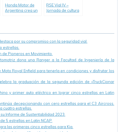
Honda Motor de
RSE Vial IV –
Argentina crea un
Jornada de cultura
nuevo
preventiva en las
departamento
empresas
dedicado a la
Seguridad Vial
staca por su compromiso con la seguridad vial.
 estrellas.
ón de Pioneros en Movimiento.
utomotriz dona una Ranger a la Facultad de Ingeniería de la
Moto Royal Enfield para tenerla en condiciones y disfrutar los
ebra la graduación de la segunda edición de «TruckCionar
ino y primer auto eléctrico en lograr cinco estrellas en Latin
continúa decepcionando con cero estrellas para el C3 Aircross.
a cuatro estrellas.
u Informe de Sustentabilidad 2023.
 de 5 estrellas en Latin NCAP.
ra las primeras cinco estrellas para Kia.