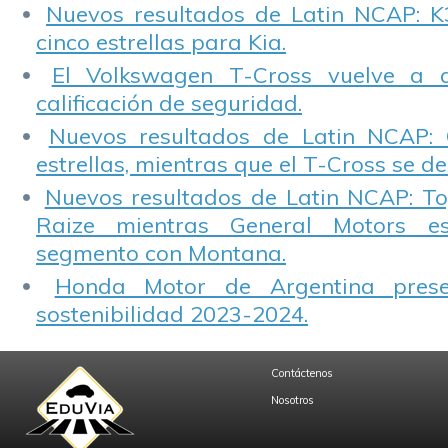
Nuevos resultados de Latin NCAP: K
cinco estrellas para Kia.
El Volkswagen T-Cross vuelve a 
calificación de seguridad.
Nuevos resultados de Latin NCAP: 
estrellas, mientras que el T-Cross se d
Nuevos resultados de Latin NCAP: T
Raize mientras General Motors e
segmento con Montana.
Honda Motor de Argentina prese
sostenibilidad 2023-2024.
Contáctenos
Nosotros