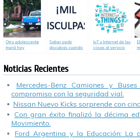
resolver.
poca seguridad y
educación vial.
Otro adolescente
Saber pedir
IoT o Internet de las
E
murió hoy
disculpas cuando
cosas al servicio
m
conduciendo un
transitamos en el
de la prevención
i
cuatriciclo
mismo espacio
de accidentes
público
viales
Noticias Recientes
Mercedes-Benz Camiones y Buses
compromiso con la seguridad vial.
Nissan Nuevo Kicks sorprende con cinco
Con gran éxito finalizó la décima ed
Movimiento.
Ford Argentina y la Educación: La 