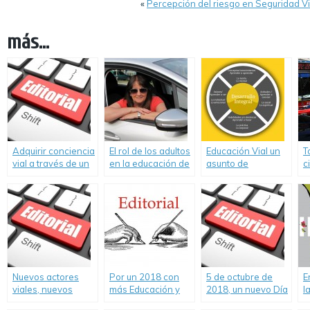
«
Percepción del riesgo en Seguridad Vi
más...
Adquirir conciencia
El rol de los adultos
Educación Vial un
T
vial a través de un
en la educación de
asunto de
c
cambio actitudinal
los niños y la
Educación humana
p
inseguridad vial
integral
c
Nuevos actores
Por un 2018 con
5 de octubre de
E
viales, nuevos
más Educación y
2018, un nuevo Día
l
problemas a
Seguridad Vial.
del Camino con
e