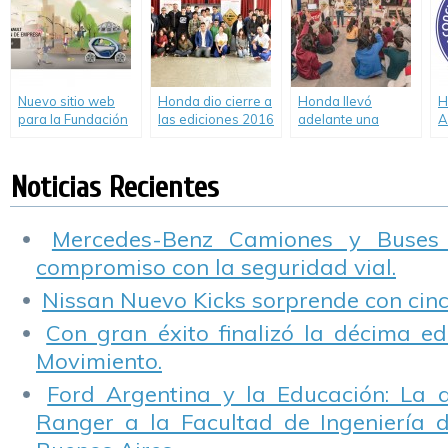
Nuevo sitio web
Honda dio cierre a
Honda llevó
H
para la Fundación
las ediciones 2016
adelante una
A
de Empresa
de “Pacto Vial” y
nueva edición de
n
Groupe Renault.
“Pioneros en
Pacto Vial
d
Movimiento”.
d
Noticias Recientes
S
Mercedes-Benz Camiones y Buses
compromiso con la seguridad vial.
Nissan Nuevo Kicks sorprende con cinco
Con gran éxito finalizó la décima ed
Movimiento.
Ford Argentina y la Educación: La 
Ranger a la Facultad de Ingeniería 