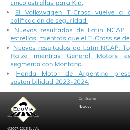
cinco estrellas para Kia.
El Volkswagen T-Cross vuelve a 
calificación de seguridad.
Nuevos resultados de Latin NCAP: 
estrellas, mientras que el T-Cross se d
Nuevos resultados de Latin NCAP: T
Raize mientras General Motors e
segmento con Montana.
Honda Motor de Argentina prese
sostenibilidad 2023-2024.
Contáctenos
Nosotros
©2007-2015 EduVia