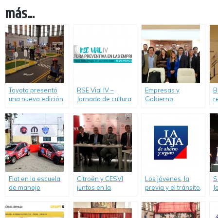
más...
Toyota presentó
RSE Vial IV –
Empresas y
B
una nueva edición
Jornada de cultura
Gobierno
r
de su programa de
preventiva en las
compartieron
l
educación vial
empresas
experiencias de
V
“Toyota y Vos Kids”
RSE y Seguridad
Vial
Fiat en la escuela
Citroën y CESVI
Los jóvenes, la
S
de manejo
juntos en la
previa y el tránsito,
J
“Driver’s
campaña para
un estudio de
c
Experience”.
mejorar la
Seguros «La Caja»
e
Educación Vial.