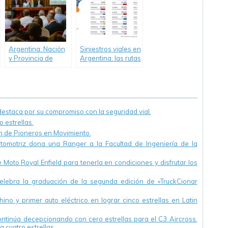
incidentes viales
Argentina: Nación
Siniestros viales en
y Provincia de
Argentina: las rutas
Buenos Aires
se cobran el 41%
trabajan para
de las muertes
mejorar la
seguridad vial
staca por su compromiso con la seguridad vial.
 estrellas.
ón de Pioneros en Movimiento.
utomotriz dona una Ranger a la Facultad de Ingeniería de la
Moto Royal Enfield para tenerla en condiciones y disfrutar los
ebra la graduación de la segunda edición de «TruckCionar
ino y primer auto eléctrico en lograr cinco estrellas en Latin
continúa decepcionando con cero estrellas para el C3 Aircross.
a cuatro estrellas.