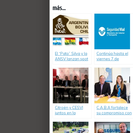
más...
El “Pato” Silva y la
Continúa hasta el
ANSV lanzan spot
viernes 7 de
de seguridad vial
noviembre la
Semana de la
Seguridad Vial en
San Pedro
Citroën y CESVI
C.A.B.A fortalece
juntos en la
su compromiso con
campaña para
la Seguridad Vial
mejorar la
Educación Vial.