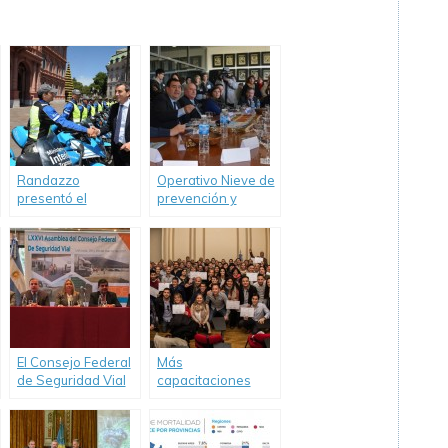
Randazzo
Operativo Nieve de
presentó el
prevención y
operativo de
seguridad vial en
Seguridad Vial
Neuquén
“Verano 2015”
El Consejo Federal
Más
de Seguridad Vial
capacitaciones
debatió en Ushuaia
para agentes de
estrategias para
tránsito de todo el
reducir los
país