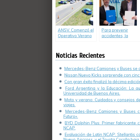
ANSV. Comenzó el
Para prevenir
Operativo Verano
accidentes, la
2018
Agencia Nacional
de Seguridad Vial
trabaja con el
Noticias Recientes
Ministerio de
Seguridad y
Mercedes-Benz Camiones y Buses se de
Sedronar
Nissan Nuevo Kicks sorprende con cinco
Con gran éxito finalizó la décima edici
Ford Argentina y la Educación: La a
Universidad de Buenos Aires.
Moto y verano: Cuidados y consejos de 
viajes.
Mercedes-Benz Camiones y Buses cel
Futuro».
BYD Dolphin Plus: Primer fabricante ch
NCAP.
Evaluación de Latin NCAP: Stellantis 
Nuevo Aircross, y el Toyota Corolla baja 