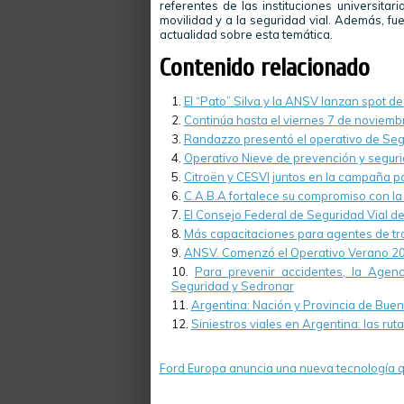
referentes de las instituciones universitar
movilidad y a la seguridad vial. Además, fu
actualidad sobre esta temática.
Contenido relacionado
El “Pato” Silva y la ANSV lanzan spot de
Continúa hasta el viernes 7 de noviemb
Randazzo presentó el operativo de Seg
Operativo Nieve de prevención y segur
Citroën y CESVI juntos en la campaña pa
C.A.B.A fortalece su compromiso con la
El Consejo Federal de Seguridad Vial de
Más capacitaciones para agentes de trá
ANSV. Comenzó el Operativo Verano 2
Para prevenir accidentes, la Agenc
Seguridad y Sedronar
Argentina: Nación y Provincia de Bueno
Siniestros viales en Argentina: las ru
Ford Europa anuncia una nueva tecnología q