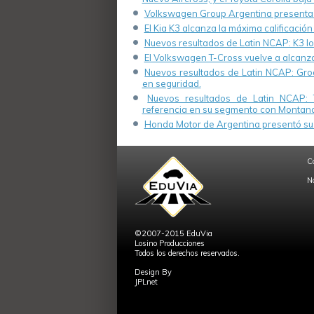
Volkswagen Group Argentina presenta s
El Kia K3 alcanza la máxima calificación
Nuevos resultados de Latin NCAP: K3 log
El Volkswagen T-Cross vuelve a alcanza
Nuevos resultados de Latin NCAP: Groo
en seguridad.
Nuevos resultados de Latin NCAP: 
referencia en su segmento con Montana
Honda Motor de Argentina presentó su 
C
N
©2007-2015 EduVia
Losino Producciones
Todos los derechos reservados.
Design By
JPLnet