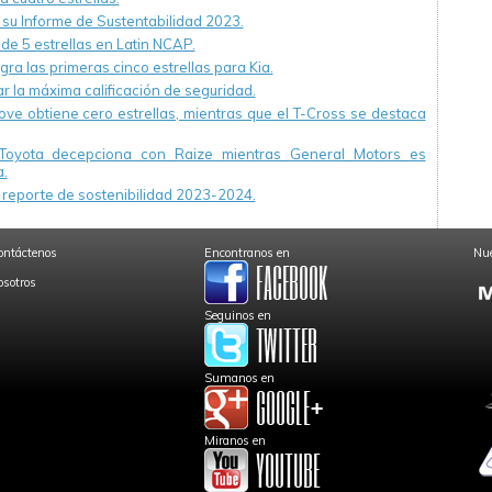
u Informe de Sustentabilidad 2023.
 de 5 estrellas en Latin NCAP.
ra las primeras cinco estrellas para Kia.
r la máxima calificación de seguridad.
ve obtiene cero estrellas, mientras que el T-Cross se destaca
Toyota decepciona con Raize mientras General Motors es
.
reporte de sostenibilidad 2023-2024.
ontáctenos
Encontranos en
Nue
osotros
Seguinos en
Sumanos en
Miranos en