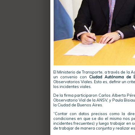
El Ministerio de Transporte, a través de la 
un convenio con
Ciudad Autónoma de B
Observatorios Viales. Esto es, definir un cr
los incidentes viales.
De la firma participaron Carlos Alberto Pére
Observatorio Vial de la ANSV, y Paula Bisia
la Ciudad de Buenos Aires.
“Contar con datos precisos como la direc
condiciones en que se dio el mismo nos pe
incidentes frecuentes) y luego trabajar en 
de trabajar de manera conjunta y realizar es