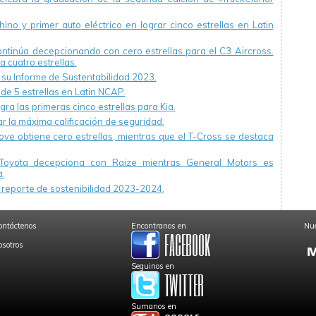
ino y primer auto eléctrico en lograr cinco estrellas en Latin
continúa decepcionando con cero estrellas para el C3 Aircross.
a cuatro estrellas.
u Informe de Sustentabilidad 2023.
 de 5 estrellas en Latin NCAP.
ra las primeras cinco estrellas para Kia.
r la máxima calificación de seguridad.
ve obtiene cero estrellas, mientras que el T-Cross se destaca
Toyota decepciona con Raize mientras General Motors es
.
reporte de sostenibilidad 2023-2024.
ontáctenos
Encontranos en
Nue
osotros
Seguinos en
Sumanos en