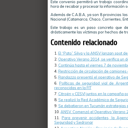
Este convenio permitirá un trabajo coordina
hora de recabar y procesar la información so
Además de C.A.B.A, ya son 8 provincias las
Nacional (Catamarca, Chaco, Corrientes, En
Este trabajo es un paso concreto que de
drásticamente las víctimas por hechos de trá
Contenido relacionado
El “Pato” Silva y la ANSV lanzan spot de
Operativo Verano 2014, se verifica un d
Continúa hasta el viernes 7 de noviemb
Restricción de circulación de camiones
Randazzo presentó el operativo de Seg
Políticas de seguridad vial de Argen
reconocidas en la FIT
Citroën y CESVI juntos en la campaña pa
Se realizó la Red Académica de Segurid
Se debatieron en Tucumán estrategias p
ANSV. Comenzó el Operativo Verano 
Para prevenir accidentes, la Agenc
Seguridad y Sedronar