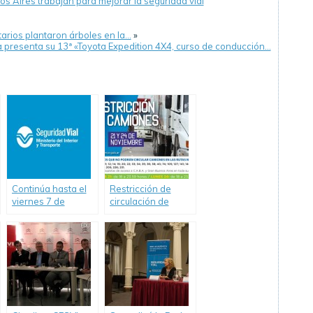
s Aires trabajan para mejorar la seguridad vial
tarios plantaron árboles en la…
»
 presenta su 13ª «Toyota Expedition 4X4, curso de conducción…
Continúa hasta el
Restricción de
viernes 7 de
circulación de
noviembre la
camiones en rutas
Semana de la
nacionales.
Seguridad Vial en
Informe ANSV
San Pedro