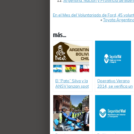
Argentina: Nación y Provincia de Bueno
En el Mes del Voluntariado de Ford, 45 volun
«
Toyota Argentina
más...
El “Pato” Silva y la
Operativo Verano
ANSV lanzan spot
2014, se verifica un
de seguridad vial
descenso del 20%
de muertes en
siniestros viales.