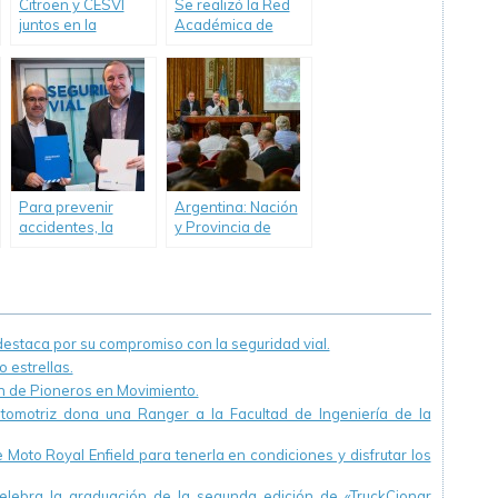
Citroën y CESVI
Se realizó la Red
juntos en la
Académica de
campaña para
Seguridad Vial
mejorar la
Educación Vial.
Para prevenir
Argentina: Nación
accidentes, la
y Provincia de
Agencia Nacional
Buenos Aires
de Seguridad Vial
trabajan para
trabaja con el
mejorar la
Ministerio de
seguridad vial
Seguridad y
staca por su compromiso con la seguridad vial.
Sedronar
 estrellas.
ón de Pioneros en Movimiento.
utomotriz dona una Ranger a la Facultad de Ingeniería de la
Moto Royal Enfield para tenerla en condiciones y disfrutar los
ebra la graduación de la segunda edición de «TruckCionar