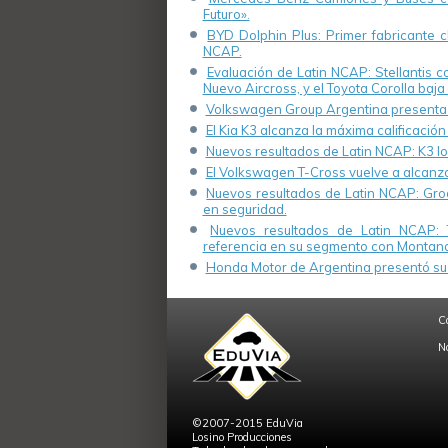
Futuro».
BYD Dolphin Plus: Primer fabricante ch
NCAP.
Evaluación de Latin NCAP: Stellantis 
Nuevo Aircross, y el Toyota Corolla baja 
Volkswagen Group Argentina presenta s
El Kia K3 alcanza la máxima calificación
Nuevos resultados de Latin NCAP: K3 log
El Volkswagen T-Cross vuelve a alcanza
Nuevos resultados de Latin NCAP: Groo
en seguridad.
Nuevos resultados de Latin NCAP: 
referencia en su segmento con Montana
Honda Motor de Argentina presentó su 
C
N
©2007-2015 EduVia
Losino Producciones