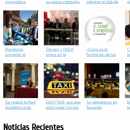
innovadora
su nueva campaña
integrar el club de
v
tecnología de
#BastadeVivos.
los autos «cinco
n
Samsung para
estrellas» en
S
camiones
seguridad de
S
adultos de Latin
S
NCAP
Randazzo
Citroën y CESVI
¿Cómo es la
C
presentó el
juntos en la
formación de los
s
operativo de
campaña para
jóvenes y cómo
l
Seguridad Vial
mejorar la
afecta a su
“Verano 2015”
Educación Vial.
conducción? Video.
Se realizó la Red
EASY TAXI, una app
Se debatieron en
E
Académica de
para viajar con las
Tucumán
p
Seguridad Vial
mascotas
estrategias para
f
reducir incidentes
c
viales
u
Noticias Recientes
p