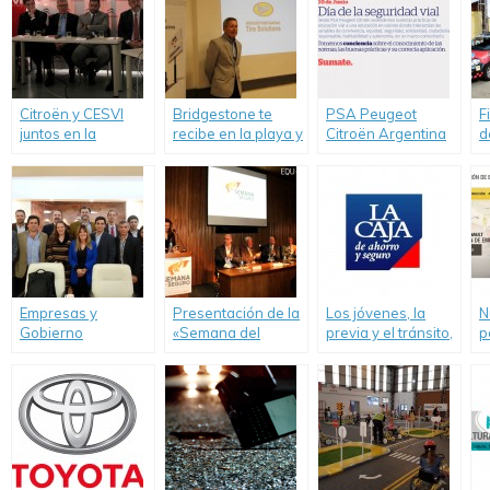
Citroën y CESVI
Bridgestone te
PSA Peugeot
F
juntos en la
recibe en la playa y
Citroën Argentina
d
campaña para
lleva la Seguridad
celebra el día de la
“
mejorar la
Vial a la costa
Seguridad Vial y
E
Educación Vial.
refuerza su
compromiso
Empresas y
Presentación de la
Los jóvenes, la
N
Gobierno
«Semana del
previa y el tránsito,
p
compartieron
Seguro y la
un estudio de
d
experiencias de
Prevención»
Seguros «La Caja»
G
RSE y Seguridad
Vial