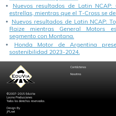
Nuevos resultados de Latin NCAP: 
estrellas, mientras que el T-Cross se d
Nuevos resultados de Latin NCAP: T
Raize mientras General Motors e
segmento con Montana.
Honda Motor de Argentina prese
sostenibilidad 2023-2024.
Contáctenos
Nosotros
©2007-2015 EduVia
Losino Producciones
Todos los derechos reservados.
Design By
JPLnet