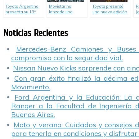
Toyota Argentina
Movistar ha
Toyota presentó
R
presenta su 13ª
lanzado una
una nueva edición
J
«Toyota Expedition
campaña para
de su programa de
p
4X4, curso de
concientizar sobre
educación vial
e
conducción segura
los riesgos de
“Toyota y Vos Kids”
Noticias Recientes
para clientes.
utilizar el celular
mientras se
maneja.
Mercedes-Benz Camiones y Buses
compromiso con la seguridad vial.
Nissan Nuevo Kicks sorprende con cinco
Con gran éxito finalizó la décima ed
Movimiento.
Ford Argentina y la Educación: La 
Ranger a la Facultad de Ingeniería 
Buenos Aires.
Moto y verano: Cuidados y consejos d
para tenerla en condiciones y disfrutar 