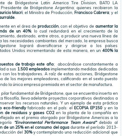
nte de Bridgestone Latin America Tire Division, BATO LA
, Presidente de Bridgestone Argentina; quienes recibieron la
auricio Macri
; el Ministro de Producción,
Francisco Cabrera
; y el
aurralde
.
lmente en el área de
producción
, con el objetivo de
aumentar la
 más de un 40%
; lo cual redundará en el crecimiento de la
miento, destinado, entre otros, a producir una nueva línea de
 a las necesidades cambiantes del mercado, la empresa busca
gestone logrará diversificarse y dirigirse a los países
Estados Unidos incrementando de esta manera, en un
400% la
uestos de trabajo este año
; abocándose constantemente a
dad a sus
1.500 empleados
implementando medidas dedicadas
 con los trabajadores. A raíz de estas acciones, Bridgestone
 de los mejores empleadores, calificando en el sexto puesto
endo la única empresa premiada en el sector de manufactura.
 pilar fundamental de Bridgestone, que se encuentra inserto en
sta filosofía, lleva adelante proyectos corporativos destinados a
nservar los recursos naturales. Y un ejemplo de esta práctica
o eco-friendly
fabricado en el país: el
ECOPIA EP150
y en la
ón de residuos y gases CO2
en la planta de la compañía en
 reflejado en el premio otorgado por Bridgestone Americas a la
tegoría
“Environmental Performance Team Award”
debido al
ón de un 25% en el consumo del agua
durante el período 2013-
educción del
30%
y contemplando una reducción adicional que