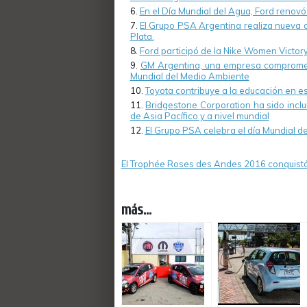
En el Día Mundial del Agua, Ford renov
El Grupo PSA Argentina realiza nueva d
Plata.
Ford participó de la Nike Women Victory
GM Argentina, una empresa comprometi
Mundial del Medio Ambiente
Toyota contribuye a la educación en es
Bridgestone Corporation ha sido inclu
de Asia Pacífico y a nivel mundial
El Grupo PSA celebra el día Mundial d
El Trophée Roses des Andes 2016 conquistó 
más...