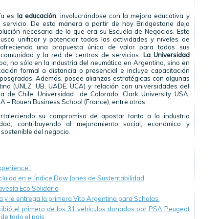
ía es
la educación
, involucrándose con la mejora educativa y
e servicio. De esta manera a partir de hoy Bridgestone deja
olución necesaria de lo que era su Escuela de Negocios. Este
ca unificar y potenciar todas las actividades y niveles de
 ofreciendo una propuesta única de valor para todos sus
, comunidad y la red de centros de servicios.
La Universidad
po, no sólo en la industria del neumático en Argentina, sino en
ción formal a distancia o presencial e incluye capacitación
y posgrados. Además, posee alianzas estratégicas con algunas
tina (UNLZ, UB, UADE, UCA) y relación con universidades del
ica de Chile, Universidad de Colorado, Clark University USA,
CA – Rouen Business School (France), entre otras.
rtaleciendo su compromiso de apostar tanto a la industria
dad; contribuyendo al mejoramiento social, económico y
sostenible del negocio.
xperience”.
luida en el Índice Dow Jones de Sustentabilidad
avesía Eco Solidaria
 y le entrega la primera Vito Argentina para Scholas.
ecibió el primero de los 31 vehículos donados por PSA Peugeot
de todo el país.