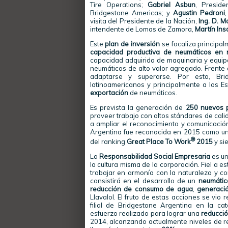
Tire Operations;
Gabriel Asbun
, Preside
Bridgestone Americas; y
Agustin Pedroni
visita del Presidente de la Nación,
Ing. D. M
intendente de Lomas de Zamora,
Martín Ins
Este
plan de inversión
se focaliza principa
capacidad productiva de neumáticos en
capacidad adquirida de maquinaria y equipa
neumáticos de alto valor agregado. Frente
adaptarse y superarse. Por esto, Brid
latinoamericanos y principalmente a los 
exportación
de neumáticos.
Es prevista la generación de
250 nuevos p
proveer trabajo con altos stándares de cali
a ampliar el reconocimiento y comunicación
Argentina fue reconocida en 2015 como uno
®
del ranking
Great Place To Work
2015
y si
La
Responsabilidad Social Empresaria
es un
la cultura misma de la corporación. Fiel a e
trabajar en armonía con la naturaleza y co
consistirá en el desarrollo de un
neumátic
reducción de consumo de agua
,
generaci
Llavalol. El fruto de estas acciones se vio
filial de Bridgestone Argentina en la ca
esfuerzo realizado para lograr una
reducci
2014, alcanzando actualmente niveles de r