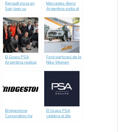
Renault inicia en
Mercedes-Benz
San Juan su
Argentina visita al
Tercera Travesía
Papa y le entrega
Eco Solidaria
la primera Vito
Argentina para
Scholas.
El Grupo PSA
Ford participó de la
Argentina realiza
Nike Women
nueva donación de
Victory Tour con la
un vehículo para
EcoSport como
una institución
Sponsor oficial.
técnica de Mar del
Plata.
Bridgestone
El Grupo PSA
Corporation ha
celebra el día
sido incluida en los
Mundial de la Salud
índices de
con acciones para
sustentabilidad
sus colaboradores