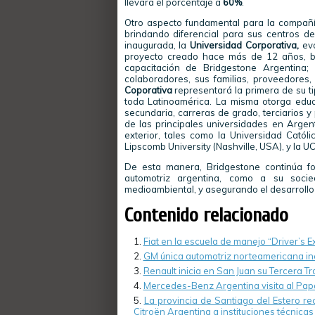
llevará el porcentaje a
60%
.
Otro aspecto fundamental para la compañ
brindando diferencial para sus centros d
inaugurada, la
Universidad Corporativa,
ev
proyecto creado hace más de 12 años, bus
capacitación de Bridgestone Argentina;
colaboradores, sus familias, proveedores
Coporativa
representará la primera de su ti
toda Latinoamérica. La misma otorga educa
secundaria, carreras de grado, terciarios 
de las principales universidades en Argen
exterior, tales como la Universidad Catól
Lipscomb University (Nashville, USA), y la U
De esta manera, Bridgestone continúa fo
automotriz argentina, como a su socie
medioambiental, y asegurando el desarrollo 
Contenido relacionado
Fiat en la escuela de manejo “Driver’s E
GM única automotriz norteamericana inc
Renault inicia en San Juan su Tercera Tr
Mercedes-Benz Argentina visita al Papa
La provincia de Santiago del Estero r
Citroën Argentina a instituciones técnicas 