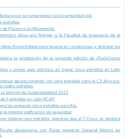
Dow Jones para la
región de Asia
staca por su compromiso con la seguridad vial.
Pacífico y a nivel
 estrellas.
mundial
ón de Pioneros en Movimiento.
utomotriz dona una Ranger a la Facultad de Ingeniería de la
Moto Royal Enfield para tenerla en condiciones y disfrutar los
ebra la graduación de la segunda edición de «TruckCionar
ino y primer auto eléctrico en lograr cinco estrellas en Latin
continúa decepcionando con cero estrellas para el C3 Aircross.
a cuatro estrellas.
u Informe de Sustentabilidad 2023.
 de 5 estrellas en Latin NCAP.
ra las primeras cinco estrellas para Kia.
r la máxima calificación de seguridad.
ve obtiene cero estrellas, mientras que el T-Cross se destaca
Toyota decepciona con Raize mientras General Motors es
.