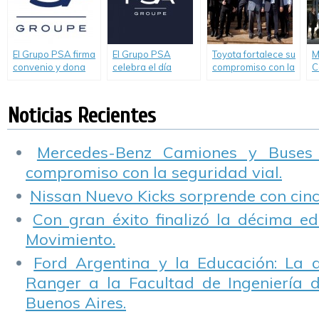
M
A
El Grupo PSA firma
El Grupo PSA
Toyota fortalece su
M
convenio y dona
celebra el día
compromiso con la
C
37 motores a la
Mundial de la Salud
educación técnica
B
Secretaría General
con acciones para
a lo largo del país
d
y la Dirección de
sus colaboradores
Noticias Recientes
Escuelas y Cultura
de la Provincia
Mercedes-Benz Camiones y Buses
compromiso con la seguridad vial.
Nissan Nuevo Kicks sorprende con cinco
Con gran éxito finalizó la décima ed
Movimiento.
Ford Argentina y la Educación: La 
Ranger a la Facultad de Ingeniería 
Buenos Aires.