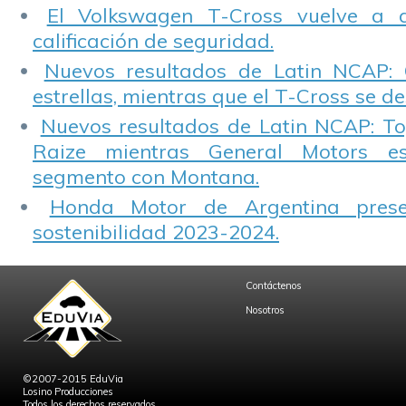
El Volkswagen T-Cross vuelve a 
calificación de seguridad.
Nuevos resultados de Latin NCAP: 
estrellas, mientras que el T-Cross se d
Nuevos resultados de Latin NCAP: T
Raize mientras General Motors e
segmento con Montana.
Honda Motor de Argentina prese
sostenibilidad 2023-2024.
Contáctenos
Nosotros
©2007-2015 EduVia
Losino Producciones
Todos los derechos reservados.