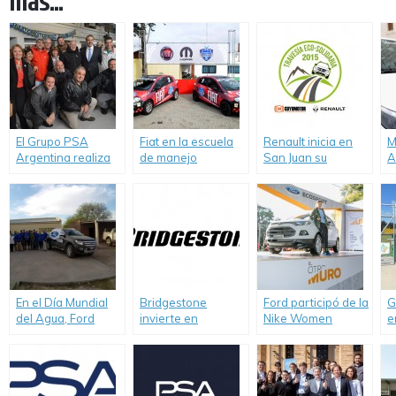
más...
El Grupo PSA
Fiat en la escuela
Renault inicia en
M
Argentina realiza
de manejo
San Juan su
A
nueva donación de
“Driver’s
Tercera Travesía
P
un vehículo para
Experience”.
Eco Solidaria
l
una institución
A
técnica de Mar del
S
Plata.
En el Día Mundial
Bridgestone
Ford participó de la
G
del Agua, Ford
invierte en
Nike Women
e
renovó su
sustentabilidad
Victory Tour con la
c
compromiso con
EcoSport como
l
quienes más la
Sponsor oficial.
S
necesitan.
c