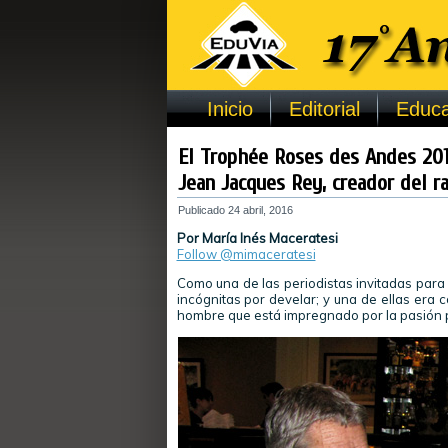
Inicio
Editorial
Educa
El Trophée Roses des Andes 201
Jean Jacques Rey, creador del ra
Publicado
24 abril, 2016
Por María Inés Maceratesi
Follow @mimaceratesi
Como una de las periodistas invitadas para
incógnitas por develar; y una de ellas era c
hombre que está impregnado por la pasión p