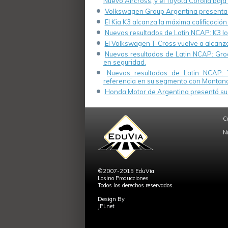
Nuevo Aircross, y el Toyota Corolla baja 
Volkswagen Group Argentina presenta s
El Kia K3 alcanza la máxima calificación
Nuevos resultados de Latin NCAP: K3 log
El Volkswagen T-Cross vuelve a alcanza
Nuevos resultados de Latin NCAP: Groo
en seguridad.
Nuevos resultados de Latin NCAP: 
referencia en su segmento con Montana
Honda Motor de Argentina presentó su 
C
N
©2007-2015 EduVia
Losino Producciones
Todos los derechos reservados.
Design By
JPLnet