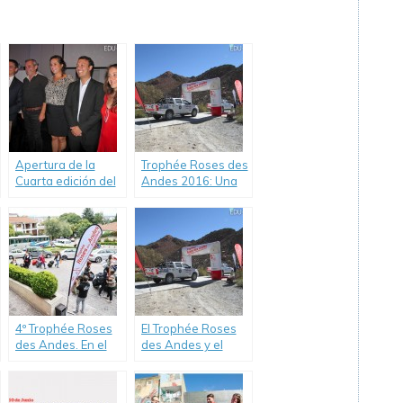
Apertura de la
Trophée Roses des
Cuarta edición del
Andes 2016: Una
«Trophée Rosas de
experiencia
los Andes 2017»,
inigualable.
único Rally 100%
femenino
4º Trophée Roses
El Trophée Roses
des Andes. En el
des Andes y el
Monumento a
Argentina Trophy
Güemes fue la
largan la 5ª edición
largada simbólica
en 2018