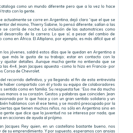
 cataloga como un mundo diferente pero que a la vez lo hace
 trato con la gente.
e actualmente se corre en Argentina, dejó claro “que el que se
entor del mismo, Thierry Sabine, lo pensó diferente; salían a las
 se corría de noche. La inclusión de las automotrices como
 desarrollo de la carrera. Lo que sí, a pesar del cambio de
o como en África. El Altiplano, por ejemplo, es más difícil que el
 los jóvenes, saldrá estos días que le quedan en Argentina a
te que más le gusta de su trabajo; estar en contacto con la
r y ajustar detalles. Aunque mucha gente no entienda que se
 a las 4×4, Jean Jacques apuesta -como lo hizo en Francia- por
los Corsa de Chevrolet.
l recorrido definitivo, y ya llegando el fin de esta entrevista
de haber compartido con él y todo su equipo de colaboradores
s sentido como en familia. Su respuesta fue: “Eso me da mucho
sus manos a su corazón. Gestos y palabras que coinciden. Jean
ionado por lo que hace y con un gran sentido solidario y un
bién hablamos con él ese tema, y se mostró preocupado por la
iertas que tienen muchos niños, no sólo en Argentina sino en
la gente que dice que la juventud no se interesa por nada, que
ra en acciones de ayuda al prójimo.
ean Jacques Rey quien, en un castellano bastante bueno, nos
y de su emprendimiento. Y por supuesto, esperamos con ansias