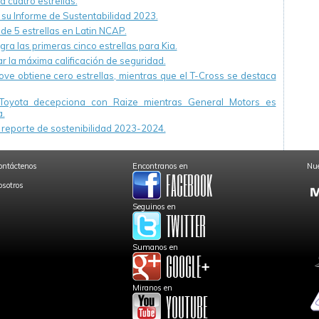
a cuatro estrellas.
u Informe de Sustentabilidad 2023.
 de 5 estrellas en Latin NCAP.
ra las primeras cinco estrellas para Kia.
r la máxima calificación de seguridad.
ve obtiene cero estrellas, mientras que el T-Cross se destaca
Toyota decepciona con Raize mientras General Motors es
.
reporte de sostenibilidad 2023-2024.
ontáctenos
Encontranos en
Nue
osotros
Seguinos en
Sumanos en
Miranos en