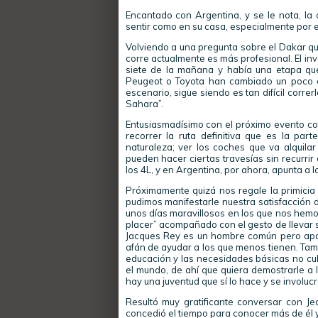
Encantado con Argentina, y se le nota, la
sentir como en su casa, especialmente por el
Volviendo a una pregunta sobre el Dakar qu
corre actualmente es más profesional. El inv
siete de la mañana y había una etapa que
Peugeot o Toyota han cambiado un poco el
escenario, sigue siendo es tan difícil correrl
Sahara”.
Entusiasmadísimo con el próximo evento con
recorrer la ruta definitiva que es la par
naturaleza; ver los coches que va alquila
pueden hacer ciertas travesías sin recurrir
los 4L, y en Argentina, por ahora, apunta a 
Próximamente quizá nos regale la primicia de
pudimos manifestarle nuestra satisfacción 
unos días maravillosos en los que nos hemo
placer” acompañado con el gesto de llevar 
Jacques Rey es un hombre común pero apas
afán de ayudar a los que menos tienen. Tam
educación y las necesidades básicas no cub
el mundo, de ahí que quiera demostrarle a 
hay una juventud que sí lo hace y se involuc
Resultó muy gratificante conversar con J
concedió el tiempo para conocer más de él 