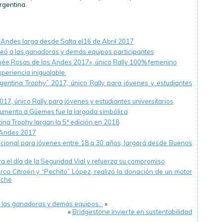
rgentina.
 Andes larga desde Salta el16 de Abril 2017
ó a las ganadoras y demás equipos participantes
phée Rosas de los Andes 2017», único Rally 100% femenino
eriencia inigualable.
rgentina Trophy” 2017, único Rally para jóvenes y estudiantes
017, único Rally para jóvenes y estudiantes universitarios
umento a Güemes fue la largada simbólica
ina Trophy largan la 5ª edición en 2018
 Andes 2017
rnacional para jóvenes entre 18 a 30 años, largará desde Buenos
 el día de la Seguridad Vial y refuerza su compromiso
rca Citroën y “Pechito” López, realizó la donación de un motor
ache
 las ganadoras y demás equipos…
»
«
Bridgestone invierte en sustentabilidad