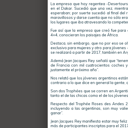
La empresa que hoy regentea -Desertours
en el Dakar. Sucedió que una vez, mientras
esperaban; por suerte sucedió al final del r
maravillosos y darse cuenta que no sólo era
los lugares que iba atravesando la competen
Fue así que la empresa que creó fue para 
4×4, conocieran los paisajes de África.
Destaca, sin embargo, que no por eso se olv
exclusivo para mujeres y otro para jóvenes
se realizará a partir de 2017, también en Ar
Ademá Jean Jacques Rey señaló que “tenem
de Francia con mil cuatrocientos coches 
justamente el próximo año”.
Nos relató que los jóvenes argentinos está
contrario a lo que dice en general la gente
Son dos Trophées que se corren en Argenti
tanto el de las chicas como el de los jóvenes
Respecto del Trophée Roses des Andes 2016
incluyendo a las argentinas, son muy vali
ganar”.
Jean Jacques Rey manifiesta estar muy feli
más de participantes inscriptas para el 2017