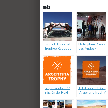
más...
La 4a. Edición del
El «Trophée Roses
Trophée Rosas de
des Andes»
los Andes larga
homenajeó a las
desde Salta el16
ganadoras y
de Abril 2017
demás equipos
participantes
Se presentó la 1ª
1ª Edición del Raid
Edición del Raid
“Argentina Trophy”
“Argentina Trophy”
2017, único Rally
2017, único Rally
para jóvenes y
para jóvenes y
estudiantes