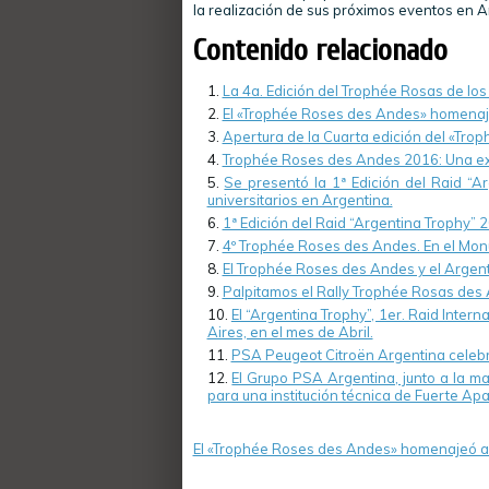
la realización de sus próximos eventos en A
Contenido relacionado
La 4a. Edición del Trophée Rosas de los
El «Trophée Roses des Andes» homenaje
Apertura de la Cuarta edición del «Tro
Trophée Roses des Andes 2016: Una exp
Se presentó la 1ª Edición del Raid “A
universitarios en Argentina.
1ª Edición del Raid “Argentina Trophy” 2
4º Trophée Roses des Andes. En el Mon
El Trophée Roses des Andes y el Argent
Palpitamos el Rally Trophée Rosas des
El “Argentina Trophy”, 1er. Raid Inte
Aires, en el mes de Abril.
PSA Peugeot Citroën Argentina celebra
El Grupo PSA Argentina, junto a la ma
para una institución técnica de Fuerte Ap
El «Trophée Roses des Andes» homenajeó a