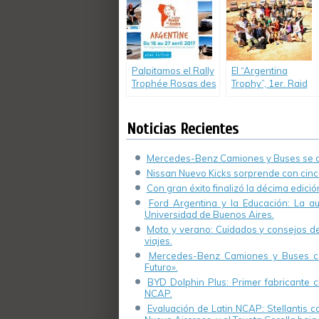
estudiantes
universitarios
universitarios en
Argentina.
Palpitamos el Rally
El “Argentina
Trophée Rosas des
Trophy”, 1er. Raid
Andes 2017
Internacional para
jóvenes entre 18 a
30 años, largará
Noticias Recientes
desde Buenos
Aires, en el mes de
Mercedes-Benz Camiones y Buses se de
Abril.
Nissan Nuevo Kicks sorprende con cinco
Con gran éxito finalizó la décima edici
Ford Argentina y la Educación: La a
Universidad de Buenos Aires.
Moto y verano: Cuidados y consejos de 
viajes.
Mercedes-Benz Camiones y Buses cel
Futuro».
BYD Dolphin Plus: Primer fabricante ch
NCAP.
Evaluación de Latin NCAP: Stellantis 