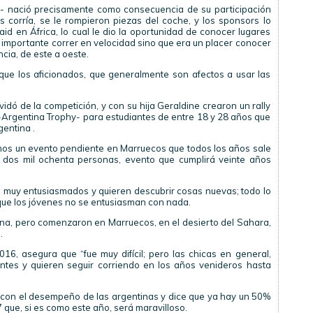
- nació precisamente como consecuencia de su participación
 corría, se le rompieron piezas del coche, y los sponsors lo
aid en África, lo cual le dio la oportunidad de conocer lugares
 importante correr en velocidad sino que era un placer conocer
cia, de este a oeste.
que los aficionados, que generalmente son afectos a usar las
idó de la competición, y con su hija Geraldine crearon un rally
 -Argentina Trophy- para estudiantes de entre 18 y 28 años que
gentina .
os un evento pendiente en Marruecos que todos los años sale
y dos mil ochenta personas, evento que cumplirá veinte años
n muy entusiasmados y quieren descubrir cosas nuevas; todo lo
, que los jóvenes no se entusiasman con nada.
na, pero comenzaron en Marruecos, en el desierto del Sahara,
.
, asegura que “fue muy difícil; pero las chicas en general,
entes y quieren seguir corriendo en los años venideros hasta
z con el desempeño de las argentinas y dice que ya hay un 50%
 que, si es como este año, será maravilloso.