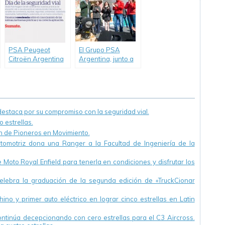
PSA Peugeot
El Grupo PSA
Citroën Argentina
Argentina, junto a
celebra el día de la
la marca Citroën y
Seguridad Vial y
“Pechito” López,
refuerza su
realizó la donación
compromiso
de un motor para
una institución
staca por su compromiso con la seguridad vial.
técnica de Fuerte
 estrellas.
Apache
ón de Pioneros en Movimiento.
utomotriz dona una Ranger a la Facultad de Ingeniería de la
Moto Royal Enfield para tenerla en condiciones y disfrutar los
ebra la graduación de la segunda edición de «TruckCionar
ino y primer auto eléctrico en lograr cinco estrellas en Latin
continúa decepcionando con cero estrellas para el C3 Aircross.