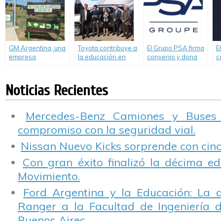
Scholas.
necesitan.
GM Argentina, una
Toyota contribuye a
El Grupo PSA firma
E
empresa
la educación en
convenio y dona
c
comprometida con
escuelas técnicas.
37 motores a la
M
la Responsabilidad
Secretaría General
c
Social Empresaria,
y la Dirección de
s
Noticias Recientes
celebró el Día
Escuelas y Cultura
Mundial del Medio
de la Provincia
Ambiente
Mercedes-Benz Camiones y Buses
compromiso con la seguridad vial.
Nissan Nuevo Kicks sorprende con cinco
Con gran éxito finalizó la décima ed
Movimiento.
Ford Argentina y la Educación: La 
Ranger a la Facultad de Ingeniería 
Buenos Aires.