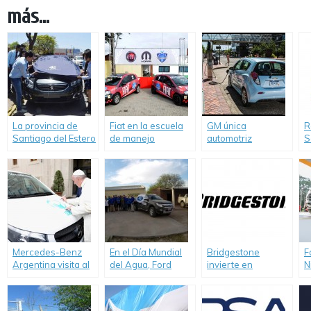
más...
La provincia de
Fiat en la escuela
GM única
R
Santiago del Estero
de manejo
automotriz
S
recibió el primero
“Driver’s
norteamericana
T
de los 31 vehículos
Experience”.
incluida en el Índice
E
donados por PSA
Dow Jones de
Peugeot Citroën
Sustentabilidad
Argentina a
instituciones
técnicas de todo el
país.
Mercedes-Benz
En el Día Mundial
Bridgestone
F
Argentina visita al
del Agua, Ford
invierte en
N
Papa y le entrega
renovó su
sustentabilidad
V
la primera Vito
compromiso con
E
Argentina para
quienes más la
S