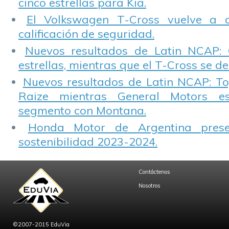
cinco estrellas para Kia.
El Volkswagen T-Cross vuelve a 
calificación de seguridad.
Nuevos resultados de Latin NCAP: 
estrellas, mientras que el T-Cross se d
Nuevos resultados de Latin NCAP: T
Raize mientras General Motors e
segmento con Montana.
Honda Motor de Argentina prese
sostenibilidad 2023-2024.
Contáctenos
Nosotros
©2007-2015 EduVia