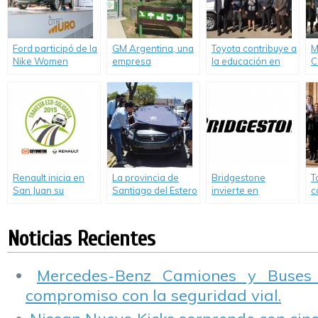
Ford participó de la
GM Argentina, una
Toyota contribuye a
M
Nike Women
empresa
la educación en
C
Victory Tour con la
comprometida con
escuelas técnicas.
B
EcoSport como
la Responsabilidad
d
Sponsor oficial.
Social Empresaria,
celebró el Día
Mundial del Medio
Ambiente
Renault inicia en
La provincia de
Bridgestone
T
San Juan su
Santiago del Estero
invierte en
c
Tercera Travesía
recibió el primero
sustentabilidad
e
Eco Solidaria
de los 31 vehículos
a
donados por PSA
Noticias Recientes
Peugeot Citroën
Argentina a
instituciones
Mercedes-Benz Camiones y Buses
técnicas de todo el
compromiso con la seguridad vial.
país.