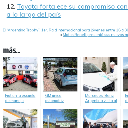
Toyota fortalece su compromiso con 
a lo largo del país
El “Argentina Trophy”, 1er. Raid Internacional para jóvenes entre 18 a 
«
Motos Benelli presentó sus nuevos 
más...
Fiat en la escuela
GM única
Mercedes-Benz
E
de manejo
automotriz
Argentina visita al
d
“Driver’s
norteamericana
Papa y le entrega
r
Experience”.
incluida en el Índice
la primera Vito
c
Dow Jones de
Argentina para
q
Sustentabilidad
Scholas.
n