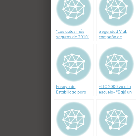
“Los autos más
Seguridad Vial:
seguros de 2010”
campaña de
diagnóstico
vehicular de
FUNDACIÓN
MAPFRE en
Córdoba
Ensayo de
El TC 2000 va a la
Estabilidad para
escuela- "Bajá un
micros doble piso
Cambio"