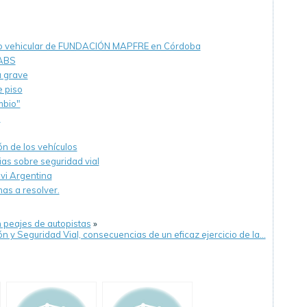
ico vehicular de FUNDACIÓN MAPFRE en Córdoba
 ABS
a grave
e piso
mbio"
s
n de los vehículos
ias sobre seguridad vial
svi Argentina
as a resolver.
 peajes de autopistas
»
n y Seguridad Vial, consecuencias de un eficaz ejercicio de la…