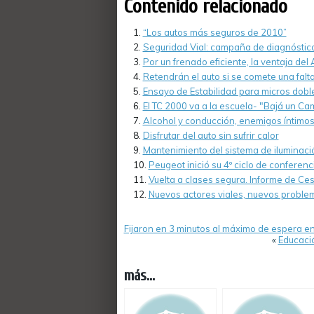
Contenido relacionado
“Los autos más seguros de 2010”
Seguridad Vial: campaña de diagnóst
Por un frenado eficiente, la ventaja del
Retendrán el auto si se comete una falt
Ensayo de Estabilidad para micros dobl
El TC 2000 va a la escuela- "Bajá un Ca
Alcohol y conducción, enemigos íntimo
Disfrutar del auto sin sufrir calor
Mantenimiento del sistema de iluminació
Peugeot inició su 4º ciclo de conferenc
Vuelta a clases segura. Informe de Ce
Nuevos actores viales, nuevos problem
Fijaron en 3 minutos al máximo de espera en
«
Educació
más...