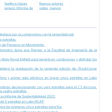
Vuelta a clases
Nuevos actores
segura. Informe de
viales, nuevos
Cesvi Argentina
problemas a
resolver.
staca por su compromiso con la seguridad vial.
 estrellas.
ón de Pioneros en Movimiento.
utomotriz dona una Ranger a la Facultad de Ingeniería de la
Moto Royal Enfield para tenerla en condiciones y disfrutar los
ebra la graduación de la segunda edición de «TruckCionar
ino y primer auto eléctrico en lograr cinco estrellas en Latin
continúa decepcionando con cero estrellas para el C3 Aircross.
a cuatro estrellas.
u Informe de Sustentabilidad 2023.
 de 5 estrellas en Latin NCAP.
ra las primeras cinco estrellas para Kia.