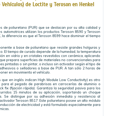
 Vehículos) de Loctite y Teroson en Henkel
s de poliuretano (PUR) que se destacan por su alta calidad y
ales automotrices utilizan los productos Teroson 8590 y Teroson
la diferencia es que el Teroson 8599 hace disminuir el tiempo
nente a base de poliuretano que resiste grandes holguras y
o. El tiempo de curado depende de la humedad, la temperatura
ón en vidrio y en cristales revestidos con cerámica, aplicando
que prepara superficies de materiales no convencionales para
es pintadas o sin pintar, o incluso sin activador según el tipo de
adhesivos o selladores a base de PUR. A tan sólo 2 horas de
oner en movimiento el vehículo.
 que en inglés indican High Module Low Conductivity) es otro
para el pegado de parabrisas en carrocerías de aluminio o
ck fix (fijación rápida). Garantiza la seguridad pasiva para los
curridos 15 minutos de su aplicación, soportando un choque
s. Se distingue por su adhesión inmediata y resistencia al
l activador Teroson 8517. Este poliuretano posee un alto módulo
conducción de electricidad y está formulado especialmente para
micas.