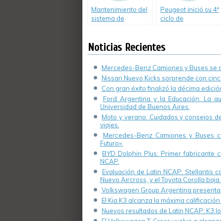
Mantenimiento del
Peugeot inició su 4º
sistema de
ciclo de
iluminación de los
conferencias sobre
vehículos
seguridad vial
Noticias Recientes
Mercedes-Benz Camiones y Buses se de
Nissan Nuevo Kicks sorprende con cinco
Con gran éxito finalizó la décima edici
Ford Argentina y la Educación: La a
Universidad de Buenos Aires.
Moto y verano: Cuidados y consejos de 
viajes.
Mercedes-Benz Camiones y Buses cel
Futuro».
BYD Dolphin Plus: Primer fabricante ch
NCAP.
Evaluación de Latin NCAP: Stellantis 
Nuevo Aircross, y el Toyota Corolla baja 
Volkswagen Group Argentina presenta s
El Kia K3 alcanza la máxima calificación
Nuevos resultados de Latin NCAP: K3 log