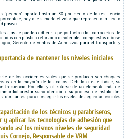
as “pegado” aporta hasta un 30 por ciento de la resistencia
e porcentaje, hay que sumarle el valor que representa la luneta
ad pasiva.
ales fijas se pueden adherir o pegar tanto a las carrocerías de
ricadas con plástico reforzado o materiales compuestos a base
 Rugna, Gerente de Ventas de Adhesivos para el Transporte y
mportancia de mantener los niveles iniciales
rte de los accidentes viales que se producen son choques
brisas en la mayoría de los casos. Debido a este índice, su
on frecuencia. Por ello, y al tratarse de un elemento más de
 primordial prestar suma atención a su proceso de instalación,
s fabricantes, para conseguir los niveles de seguridad iniciales
apacitación de los técnicos y parabriseros,
r y aplicar las tecnologías de adhesión que
izando así los mismos niveles de seguridad
 Luis Cornejo, Responsable de VRM