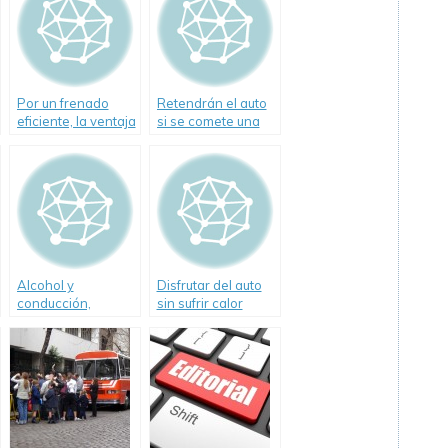
Por un frenado
Retendrán el auto
eficiente, la ventaja
si se comete una
del ABS
falta grave
Alcohol y
Disfrutar del auto
conducción,
sin sufrir calor
enemigos íntimos