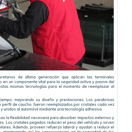
uretanos de última generación que aplican las terminales
o en un componente vital para la seguridad activa y pasiva del
 estas mismas tecnologías para el momento de reemplazar el
 tiempo, mejorando su diseño y prestaciones. Los parabrisas
n perfil de caucho, fueron reemplazados por cristales cada vez
 y unidos al automóvil mediante una tecnología adhesiva.
sas la flexibilidad necesaria para absorber impactos externos y
les. Los cristales pegados reducen el peso del vehículo y sirven
 pilares. Además, proveen refuerzo lateral y ayudan a reducir el
, minimizando así las consecuencias en la seguridad de los