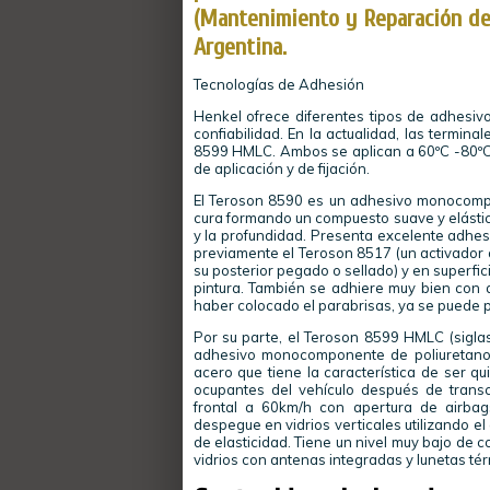
(Mantenimiento y Reparación de
Argentina.
Tecnologías de Adhesión
Henkel ofrece diferentes tipos de adhesivo
confiabilidad. En la actualidad, las termin
8599 HMLC. Ambos se aplican a 60ºC -80ºC, 
de aplicación y de fijación.
El Teroson 8590 es un adhesivo monocompo
cura formando un compuesto suave y elástic
y la profundidad. Presenta excelente adhesi
previamente el Teroson 8517 (un activador 
su posterior pegado o sellado) y en superfici
pintura. También se adhiere muy bien con 
haber colocado el parabrisas, ya se puede p
Por su parte, el Teroson 8599 HMLC (siglas
adhesivo monocomponente de poliuretano 
acero que tiene la característica de ser qui
ocupantes del vehículo después de trans
frontal a 60km/h con apertura de airbag
despegue en vidrios verticales utilizando e
de elasticidad. Tiene un nivel muy bajo de 
vidrios con antenas integradas y lunetas tér