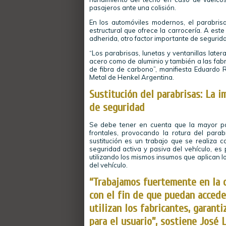
pasajeros ante una colisión.
En los automóviles modernos, el parabris
estructural que ofrece la carrocería. A est
adherida, otro factor importante de segurid
“Los parabrisas, lunetas y ventanillas later
acero como de aluminio y también a las fab
de fibra de carbono”, manifiesta Eduardo
Metal de Henkel Argentina.
Sustitución del parabrisas: La i
de seguridad
Se debe tener en cuenta que la mayor pa
frontales, provocando la rotura del para
sustitución es un trabajo que se realiza c
seguridad activa y pasiva del vehículo, es
utilizando los mismos insumos que aplican lo
del vehículo.
“Trabajamos fuertemente en la c
con el fin de que puedan accede
utilizan los fabricantes, garant
para el usuario”, sostiene José