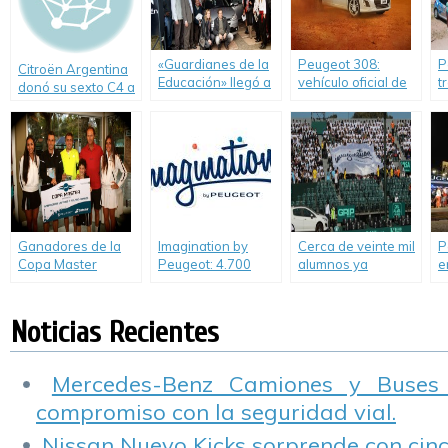
«Guardianes de la
Peugeot 308:
P
Citroën Argentina
Educación» llegó a
vehículo oficial de
t
donó su sexto C4 a
Rafaela con un C4
la Copa Davis
3
una institución
para la Escuela de
e
educativa en lo que
Educación Técnica
#
va del año
Nº 460 «Guillermo
Lehmann»
Ganadores de la
Imagination by
Cerca de veinte mil
P
Copa Master
Peugeot: 4.700
alumnos ya
e
Babolat-Peugeot
alumnos de 13
recibieron los
P
2013 viajarán a
provincias
talleres de Peugeot
Roland Garros
recibieron los
Noticias Recientes
talleres de
Peugeot.
Mercedes-Benz Camiones y Buses
compromiso con la seguridad vial.
Nissan Nuevo Kicks sorprende con cinco