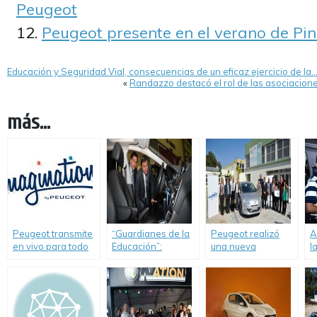
Peugeot
Peugeot presente en el verano de Pi
Educación y Seguridad Vial, consecuencias de un eficaz ejercicio de la
«
Randazzo destacó el rol de las asociacione
más...
Peugeot transmite
“Guardianes de la
Peugeot realizó
A
en vivo para todo
Educación”:
una nueva
l
el país la
entrega de un
donación.
d
presentación de su
vehículo en Jujuy
d
Programa de RSE
l