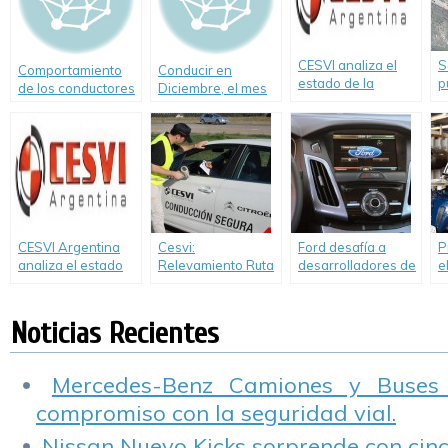
CESVI analiza el
S
Comportamiento
Conducir en
estado de la
p
de los conductores
Diciembre, el mes
Autovía 2
C
en rutas durante el
más peligroso del
p
verano 2009
año
2
CESVI Argentina
Cesvi:
Ford desafía a
P
analiza el estado
Relevamiento Ruta
desarrolladores de
e
de la Autovía 2
11 y 8, Autovía 2 y
todo el mundo a
t
Autopista
crear aplicaciones
a
Panamericana
para evitar
d
Noticias Recientes
Ramal Pilar
congestionamientos
s
de tránsito.
d
Mercedes-Benz Camiones y Buses
compromiso con la seguridad vial.
Nissan Nuevo Kicks sorprende con cinco