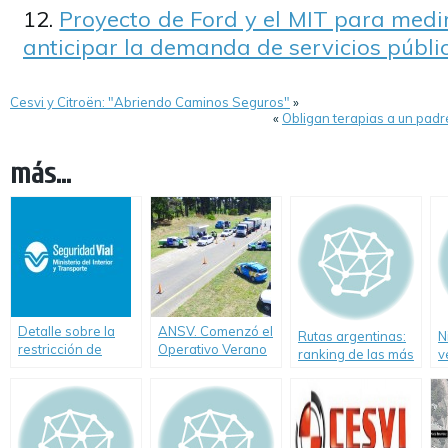
Proyecto de Ford y el MIT para medir
anticipar la demanda de servicios públi
Cesvi y Citroën: "Abriendo Caminos Seguros"
»
«
Obligan terapias a un padre
más...
Detalle sobre la
ANSV. Comenzó el
Rutas argentinas:
N
restricción de
Operativo Verano
ranking de las más
v
camiones por el
2018
siniestradas
d
inicio de las
a
vacaciones de
invierno en
Argentina