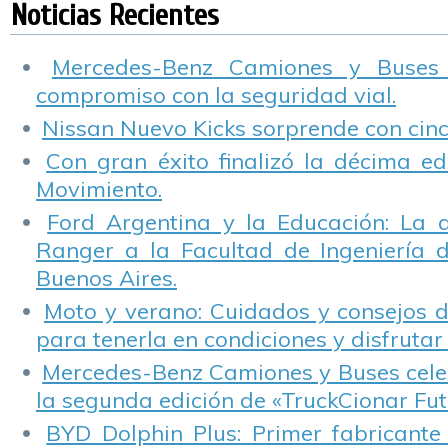
vidas en el tránsito
camiones
tránsito
l
Noticias Recientes
y son reconocidas
t
en la FIT
Mercedes-Benz Camiones y Buses
compromiso con la seguridad vial.
Nissan Nuevo Kicks sorprende con cinco
Con gran éxito finalizó la décima ed
Movimiento.
Ford Argentina y la Educación: La 
Ranger a la Facultad de Ingeniería 
Buenos Aires.
Moto y verano: Cuidados y consejos d
para tenerla en condiciones y disfrutar 
Mercedes-Benz Camiones y Buses cele
la segunda edición de «TruckCionar Fut
BYD Dolphin Plus: Primer fabricante