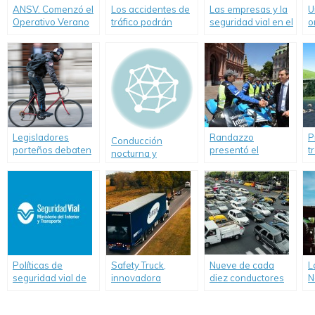
ANSV. Comenzó el
Los accidentes de
Las empresas y la
U
Operativo Verano
tráfico podrán
seguridad vial en el
o
2018
evitar gracias a
mundo. Un informe
U
una App
de OVILAM
g
denominada
Drivies
Legisladores
Randazzo
P
Conducción
porteños debaten
presentó el
t
nocturna y
un proyecto para
operativo de
f
animales sueltos
prohibir circular en
Seguridad Vial
bicicleta con
“Verano 2015”
celular o
auriculares
Políticas de
Safety Truck,
Nueve de cada
L
seguridad vial de
innovadora
diez conductores
N
Argentina lograron
tecnología de
cometen
S
salvar más de 8 mil
Samsung para
infracciones de
(