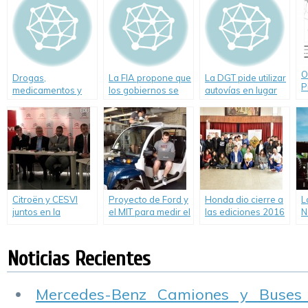
O
Drogas,
La FIA propone que
La DGT pide utilizar
P
medicamentos y
los gobiernos se
autovías en lugar
conducción
unan para salvar
de carreteras
cinco millones de
secundarias
vidas.
Citroën y CESVI
Proyecto de Ford y
Honda dio cierre a
L
juntos en la
el MIT para medir el
las ediciones 2016
N
campaña para
tráfico peatonal y
de “Pacto Vial” y
S
mejorar la
anticipar la
“Pioneros en
(
Educación Vial.
demanda de
Movimiento”.
l
Noticias Recientes
servicios públicos
t
de transporte.
Mercedes-Benz Camiones y Buses