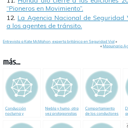
Honda dio cierre a las ediciones 2
“Pioneros en Movimiento”.
La Agencia Nacional de Seguridad 
a los agentes de tránsito.
Entrevista a Kate McMahon, experta británica en Seguridad Vial
»
«
Maquinaria Ag
más...
Conducción
Niebla y humo, otra
Comportamiento
D
nocturna y
vez protagonistas
de los conductores
a
animales sueltos
de un fatal
en rutas durante el
p
accidente
verano 2009