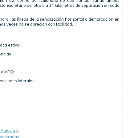
uman 52, con la particularidad de que contabilizando ambos
stancia el uno del otro o a 14 kilómetros de separación en cada
ioro, las líneas de la señalización horizontal o demarcación en
as veces no se aprecian con facilidad.
oca estival.
encias
o a MDQ
ecciones laterales.
 Autovía 2
niestradas