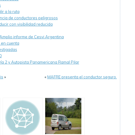
s
r a la ruta
ncia de conductores peligrosos
cir con visibilidad reducida
 Amplio informe de Cesvi Argentina
 en cuenta
estigadas
0
vía 2 y Autopista Panamericana Ramal Pilar
is
»
«
MAFRE presenta el conductor seguro.