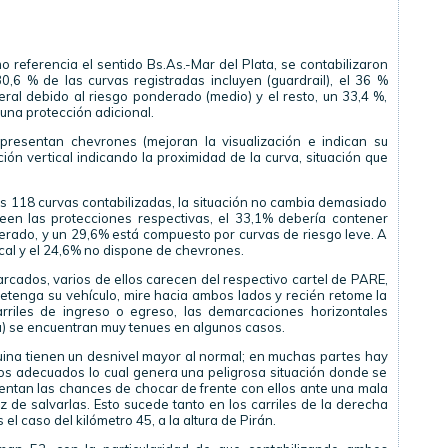
o referencia el sentido Bs.As.-Mar del Plata, se contabilizaron
0,6 % de las curvas registradas incluyen (guardrail), el 36 %
eral debido al riesgo ponderado (medio) y el resto, un 33,4 %,
una protección adicional.
presentan chevrones (mejoran la visualización e indican su
ión vertical indicando la proximidad de la curva, situación que
s 118 curvas contabilizadas, la situación no cambia demasiado
een las protecciones respectivas, el 33,1% debería contener
derado, y un 29,6% está compuesto por curvas de riesgo leve. A
tical y el 24,6% no dispone de chevrones.
rcados, varios de ellos carecen del respectivo cartel de PARE,
detenga su vehículo, mire hacia ambos lados y recién retome la
arriles de ingreso o egreso, las demarcaciones horizontales
nua) se encuentran muy tenues en algunos casos.
ina tienen un desnivel mayor al normal; en muchas partes hay
os adecuados lo cual genera una peligrosa situación donde se
ntan las chances de chocar de frente con ellos ante una mala
 de salvarlas. Esto sucede tanto en los carriles de la derecha
l caso del kilómetro 45, a la altura de Pirán.