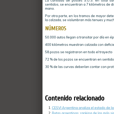
La cantidad de postes S.O.S. en total s
sentidos, se encuentran a 7 kilómetros de di
mano.
Por otra parte, en los tramos de mayor deter
la calzada, se vislumbran más tenues y much
NÚMEROS
50.000 autos llegan a transitar por día en ép
400 kilómetros muestran calzada con defici
58 pozos se registraron en todo el trayecto
72 % de los pozos se encuentran en sentid
30 % de las curvas deberían contar con prot
Contenido relacionado
CESVI Argentina analiza el estado de la
Rutas argentinas: ranking de las más si