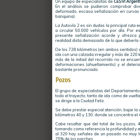
Un equipo de especialistas de
CESVI Argent
En el análisis se pudieron comprobar div
deformado, escasa señalización en curvas 
banquina).
La Autovía 2 es sin dudas la principal ruta
a circular 50.000 vehículos por día. Por e
presente señalización acorde y ofrezca 
realidad dista demasiado de lo que debería 
De los 728 kilómetros (en ambos sentidos) 
ida con una calzada irregular y más de 220 k
más de la mitad del recorrido no se encuen
deformaciones (ahuellamiento) y el deteri
bastante pronunciado.
Pozos
El grupo de especialistas del Departamento
todo el trayecto, tanto de ida como de vuelt
se dirige a la Ciudad Feliz.
Se debe prestar especial atención, bajar la 
kilómetros 40 y 130, donde se concentra el 43
Cabe resaltar que del total de los pozos, 4
tomando como referencia la profundidad y el
al 320 hay señales de un pasado no muy lej
70% de los parches.