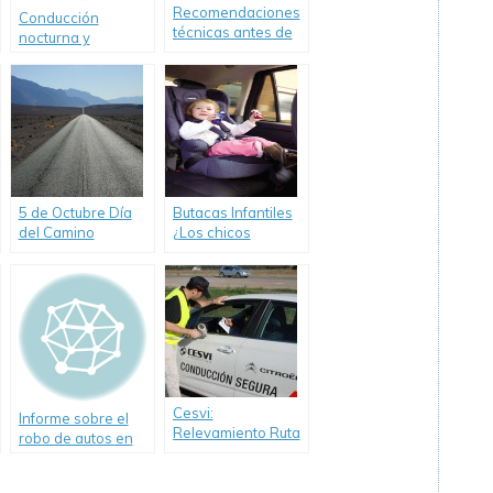
Recomendaciones
Conducción
técnicas antes de
nocturna y
salir a la ruta
animales sueltos
5 de Octubre Día
Butacas Infantiles
del Camino
¿Los chicos
primero? Amplio
informe de Cesvi
Argentina
Cesvi:
Informe sobre el
Relevamiento Ruta
robo de autos en
11 y 8, Autovía 2 y
2010
Autopista
Panamericana