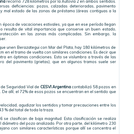
ina
recorrió 728 kilómetros por la Autovía 2 en ambos sentidos.
ersas deficiencias: pozos, calzadas deterioradas, pavimento
y mal estado de las zonas de préstamo (áreas contiguas a la
 en época de vacaciones estivales, ya que en ese período llegan
so resulta de vital importancia que conserve un buen estado,
protección en las zonas más complicadas. Sin embargo, la
ser.
que unen Berazategui con Mar del Plata, hay 180 kilómetros de
m en el tramo de vuelta con similares condiciones. Es decir que
tra en óptimas condiciones. Esto se vislumbra a través de las
oro del pavimento (grietas), que en algunos tramos suele ser
 de Seguridad Vial de
CESVI Argentina
contabilizó 58 pozos en
a. De allí, el 72% de esos pozos se encuentran en el sentido que
velocidad, agudizar los sentidos y tomar precauciones entre los
 % del total de toda la traza.
6 se clasifican de baja magnitud. Esta clasificación se realiza
 diámetro del pozo analizado. Por otra parte, del kilómetro 230
ano con similares características porque allí se concentra el