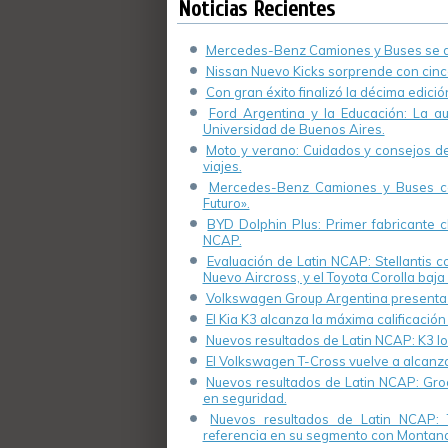
Noticias Recientes
Mercedes-Benz Camiones y Buses se de
Nissan Nuevo Kicks sorprende con cinco
Con gran éxito finalizó la décima edici
Ford Argentina y la Educación: La a
Universidad de Buenos Aires.
Moto y verano: Cuidados y consejos de 
viajes.
Mercedes-Benz Camiones y Buses cel
Futuro».
BYD Dolphin Plus: Primer fabricante ch
NCAP.
Evaluación de Latin NCAP: Stellantis 
Nuevo Aircross, y el Toyota Corolla baja 
Volkswagen Group Argentina presenta s
El Kia K3 alcanza la máxima calificación
Nuevos resultados de Latin NCAP: K3 log
El Volkswagen T-Cross vuelve a alcanza
Nuevos resultados de Latin NCAP: Groo
en seguridad.
Nuevos resultados de Latin NCAP: 
referencia en su segmento con Montana