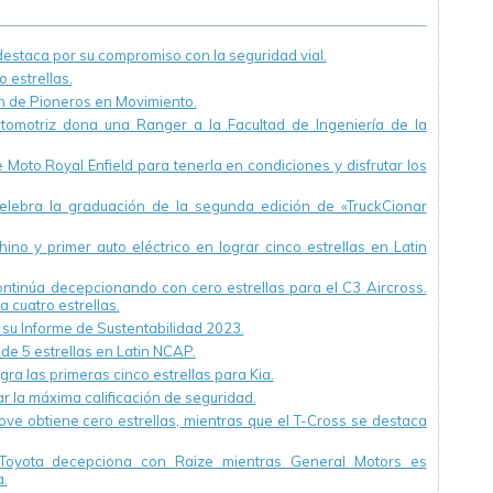
Ramal Pilar
staca por su compromiso con la seguridad vial.
 estrellas.
ón de Pioneros en Movimiento.
utomotriz dona una Ranger a la Facultad de Ingeniería de la
Moto Royal Enfield para tenerla en condiciones y disfrutar los
ebra la graduación de la segunda edición de «TruckCionar
ino y primer auto eléctrico en lograr cinco estrellas en Latin
continúa decepcionando con cero estrellas para el C3 Aircross.
a cuatro estrellas.
u Informe de Sustentabilidad 2023.
 de 5 estrellas en Latin NCAP.
ra las primeras cinco estrellas para Kia.
r la máxima calificación de seguridad.
ve obtiene cero estrellas, mientras que el T-Cross se destaca
Toyota decepciona con Raize mientras General Motors es
.