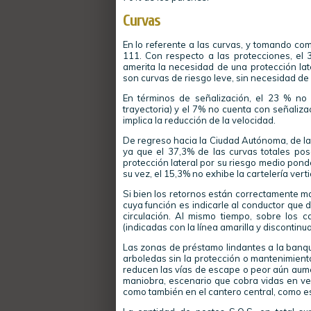
Curvas
En lo referente a las curvas, y tomando com
111. Con respecto a las protecciones, el 3
amerita la necesidad de una protección lat
son curvas de riesgo leve, sin necesidad de 
En términos de señalización, el 23 % no 
trayectoria) y el 7% no cuenta con señalizac
implica la reducción de la velocidad.
De regreso hacia la Ciudad Autónoma, de la
ya que el 37,3% de las curvas totales pos
protección lateral por su riesgo medio pon
su vez, el 15,3% no exhibe la cartelería ver
Si bien los retornos están correctamente ma
cuya función es indicarle al conductor que 
circulación. Al mismo tiempo, sobre los c
(indicadas con la línea amarilla y disconti
Las zonas de préstamo lindantes a la banqu
arboledas sin la protección o mantenimient
reducen las vías de escape o peor aún aume
maniobra, escenario que cobra vidas en vez
como también en el cantero central, como es e