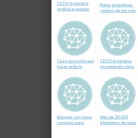
CESVI Argentina
Rutas argentinas:
analiza el estado
ranking de las más
de la Autovía 2
siniestradas
Cesvi aconseja qué
CESVI Argentina
hacer ante la
recomienda cómo
presencia de
conducir con
conductores
visibilidad reducida
peligrosos
Manejar con nieve,
Más de 20.000
consejos para
kilómetros de rutas
tener en cuenta
investigadas