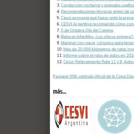
Conducción nocturna y animales suelto
Recomendaciones técnicas antes de sali
Cesvi aconseja qué hacer ante la prese
CESVI Argentina recomienda cómo condu
5 de Octubre Día del Camino
Butacas Infantiles ¿Los chicos primero?
Manejar con nieve, consejos para tener
Más de 20.000 kilómetros de rutas inv
Informe sobre el robo de autos en 201
Cesvi: Relevamiento Ruta 11 y 8, Auto
Peugeot 308: vehículo oficial de la Copa Dav
más...