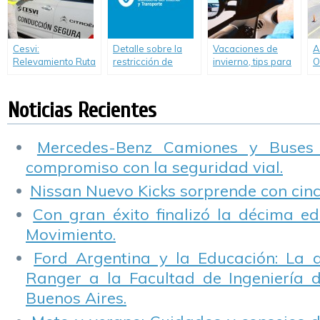
Cesvi:
Detalle sobre la
Vacaciones de
A
Relevamiento Ruta
restricción de
invierno, tips para
O
11 y 8, Autovía 2 y
camiones por el
viajar seguro
2
Autopista
inicio de las
Panamericana
vacaciones de
Noticias Recientes
Ramal Pilar
invierno en
Argentina
Mercedes-Benz Camiones y Buses
compromiso con la seguridad vial.
Nissan Nuevo Kicks sorprende con cinco
Con gran éxito finalizó la décima ed
Movimiento.
Ford Argentina y la Educación: La 
Ranger a la Facultad de Ingeniería 
Buenos Aires.