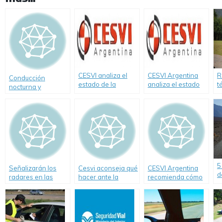
CESVI analiza el
CESVI Argentina
R
Conducción
estado de la
analiza el estado
t
nocturna y
Autovía 2
de la Autovía 2
s
animales sueltos
5
Señalizarán los
Cesvi aconseja qué
CESVI Argentina
d
radares en las
hacer ante la
recomienda cómo
rutas de la
presencia de
conducir con
Provincia de
conductores
visibilidad reducida
Buenos Aires
peligrosos