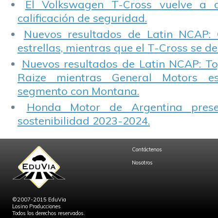
El Volkswagen T-Cross vuelve a 
calificación de seguridad.
Nuevos resultados de Latin NCAP: 
estrellas, mientras que el T-Cross se d
Nuevos resultados de Latin NCAP: T
Raize mientras General Motors e
segmento con Montana.
Honda Motor de Argentina prese
sostenibilidad 2023-2024.
Contáctenos
Nosotros
©2007-2015 EduVia
Losino Producciones
Todos los derechos reservados.