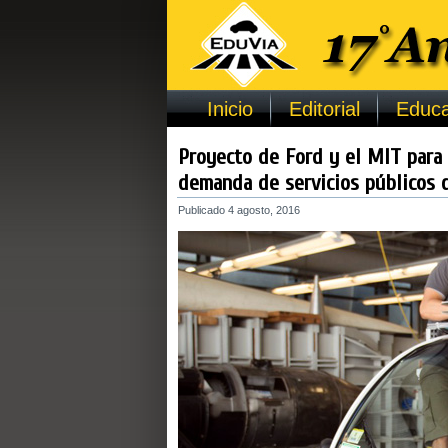
Inicio
Editorial
Educa
Proyecto de Ford y el MIT para m
demanda de servicios públicos d
Publicado
4 agosto, 2016