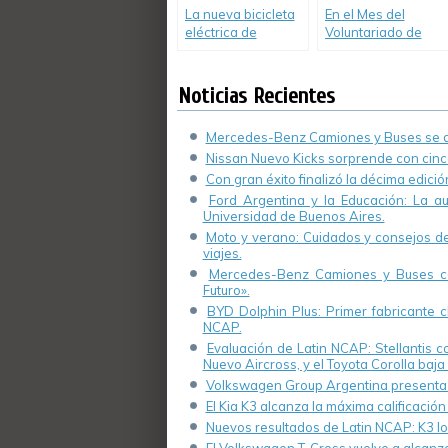
La nueva bicicleta
En el Mes del
eléctrica de
Voluntariado de
Peugeot también
Ford, 45
es plegable
voluntarios
plantaron árboles
Noticias Recientes
en la Planta
Pacheco.
Mercedes-Benz Camiones y Buses se de
Nissan Nuevo Kicks sorprende con cinco
Con gran éxito finalizó la décima edici
Ford Argentina y la Educación: La a
Universidad de Buenos Aires.
Moto y verano: Cuidados y consejos de 
viajes.
Mercedes-Benz Camiones y Buses cel
Futuro».
BYD Dolphin Plus: Primer fabricante ch
NCAP.
Evaluación de Latin NCAP: Stellantis 
Nuevo Aircross, y el Toyota Corolla baja 
Volkswagen Group Argentina presenta s
El Kia K3 alcanza la máxima calificación
Nuevos resultados de Latin NCAP: K3 log