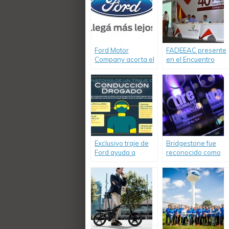
Ford Motor
FADEEAC presente
Company acorta el
en el Encuentro
camino al futuro:
Internacional de
Informe de
Transporte en
sustentabilidad
Colombia
2014-2015 con
resultados
destacados.
Exclusivo traje de
Bridgestone fue
Ford ayuda a
reconocido como
entender las
«Fabricante de
peligrosas
Neumáticos del
consecuencias de
Año»
conducir bajo los
efectos de las
drogas.