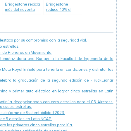
Bridgestone recicla
Bridgestone
más del noventa
reduce 40% el
por ciento de su
consumo de agua
Scrap
en su planta de
Llavallol
staca por su compromiso con la seguridad vial.
 estrellas.
ón de Pioneros en Movimiento.
utomotriz dona una Ranger a la Facultad de Ingeniería de la
Moto Royal Enfield para tenerla en condiciones y disfrutar los
ebra la graduación de la segunda edición de «TruckCionar
ino y primer auto eléctrico en lograr cinco estrellas en Latin
continúa decepcionando con cero estrellas para el C3 Aircross.
a cuatro estrellas.
u Informe de Sustentabilidad 2023.
 de 5 estrellas en Latin NCAP.
ra las primeras cinco estrellas para Kia.