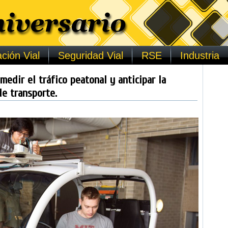
ción Vial
Seguridad Vial
RSE
Industria
edir el tráfico peatonal y anticipar la
e transporte.