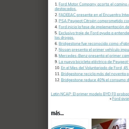
Ford Motor Company acorta el camino a
destacados.
FADEEAC presente en el Encuentro Inte
PSA Peugeot Citroën comprometido con
Ford inicia la fase de implementación de
Exclusivo traje de Ford ayuda a entende
las drogas.
Bridgestone fue reconocido como «Fabr
Nissan presenta el primer vehículo impu
Mercedes-Benz presenta el primer camió
La nueva bicicleta eléctrica de Peugeot
En el Mes del Voluntariado de Ford, 45
Bridgestone recicla más del noventa p
Bridgestone reduce 40% el consumo de 
Latin NCAP: El primer modelo BYD F0 probado
«
Ford avan
más...