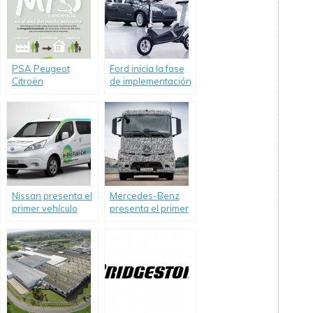
PSA Peugeot
Ford inicia la fase
Citroën
de implementación
comprometido con
de su Plan de
el medio ambiente
Movilidad
Inteligente.
Nissan presenta el
Mercedes-Benz
primer vehículo
presenta el primer
impulsado por una
camión totalmente
célula de óxido
eléctrico.
sólido de bioetanol
en el mundo.