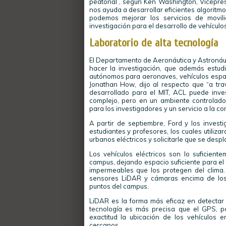
peatonal”, según Ken Washington, Vicepres
nos ayuda a desarrollar eficientes algoritm
podemos mejorar los servicios de movil
investigación para el desarrollo de vehícul
Laboratorio de alta tecnología
El Departamento de Aeronáutica y Astronáu
hacer la investigación, que además estud
autónomos para aeronaves, vehículos espacia
Jonathan How, dijo al respecto que “a tr
desarrollado para el MIT, ACL puede inves
complejo, pero en un ambiente controlad
para los investigadores y un servicio a la co
A partir de septiembre, Ford y los investi
estudiantes y profesores, los cuales utiliza
urbanos eléctricos y solicitarle que se despl
Los vehículos eléctricos son lo suficien
campus, dejando espacio suficiente para el 
impermeables que los protegen del clima.
sensores LiDAR y cámaras encima de los v
puntos del campus.
LiDAR es la forma más eficaz en detectar y
tecnología es más precisa que el GPS, p
exactitud la ubicación de los vehículos 
cercanos.