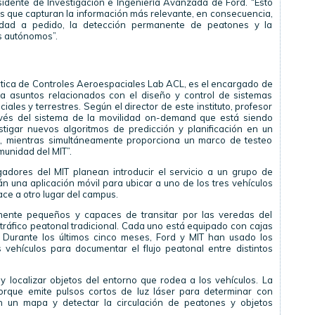
idente de Investigación e Ingeniería Avanzada de Ford. “Esto
os que capturan la información más relevante, en consecuencia,
idad a pedido, la detección permanente de peatones y la
os autónomos”.
tica de Controles Aeroespaciales Lab ACL, es el encargado de
ia asuntos relacionados con el diseño y control de sistemas
les y terrestres. Según el director de este instituto, profesor
avés del sistema de la movilidad on-demand que está siendo
tigar nuevos algoritmos de predicción y planificación en un
o, mientras simultáneamente proporciona un marco de testeo
munidad del MIT”.
gadores del MIT planean introducir el servicio a un grupo de
rán una aplicación móvil para ubicar a uno de los tres vehículos
ace a otro lugar del campus.
temente pequeños y capaces de transitar por las veredas del
tráfico peatonal tradicional. Cada uno está equipado con cajas
 Durante los últimos cinco meses, Ford y MIT han usado los
ehículos para documentar el flujo peatonal entre distintos
 localizar objetos del entorno que rodea a los vehículos. La
orque emite pulsos cortos de luz láser para determinar con
en un mapa y detectar la circulación de peatones y objetos