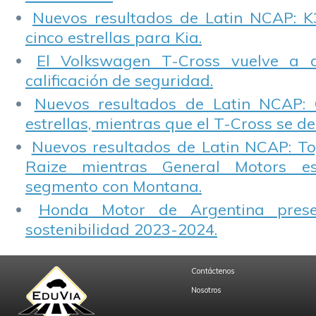
Nuevos resultados de Latin NCAP: K
cinco estrellas para Kia.
El Volkswagen T-Cross vuelve a 
calificación de seguridad.
Nuevos resultados de Latin NCAP: 
estrellas, mientras que el T-Cross se d
Nuevos resultados de Latin NCAP: T
Raize mientras General Motors e
segmento con Montana.
Honda Motor de Argentina prese
sostenibilidad 2023-2024.
Contáctenos
Nosotros