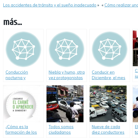
Los accidentes de tránsito y el sueño inadecuado
»
«
Cómo realizar un
más...
C
Conducción
Niebla y humo, otra
Conducir en
j
nocturna y
vez protagonistas
Diciembre, el mes
c
animales sueltos
de un fatal
más peligroso del
m
accidente
año
E
¿Cómo es la
Todos somos
Nueve de cada
E
formación de los
ciudadanos
diez conductores
t
jóvenes y cómo
peatones o
cometen
I