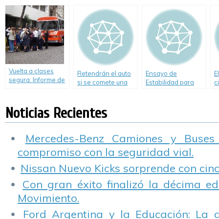
afecta a su
conductores
infracciones de
s
conducción? Video.
tránsito
C
Vuelta a clases
Retendrán el auto
Ensayo de
E
segura. Informe de
si se comete una
Estabilidad para
c
Cesvi Argentina
falta grave
micros doble piso
Noticias Recientes
Mercedes-Benz Camiones y Buses
compromiso con la seguridad vial.
Nissan Nuevo Kicks sorprende con cinco
Con gran éxito finalizó la décima ed
Movimiento.
Ford Argentina y la Educación: La 