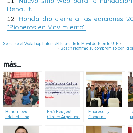
Nuevo sitio web para la Fundació
Renault.
Honda dio cierre a las ediciones 2
“Pioneros en Movimiento”.
Se relizó el Wokshop Latam «El futuro de la Movilidad» en la UTN
»
«
Bosch reafirma su compromiso con la or
más...
Honda llevó
PSA Peugeot
Empresas y
T
adelante una
Citroën Argentina
Gobierno
u
nueva edición de
celebra el día de la
compartieron
d
Pacto Vial
Seguridad Vial y
experiencias de
e
refuerza su
RSE y Seguridad
“