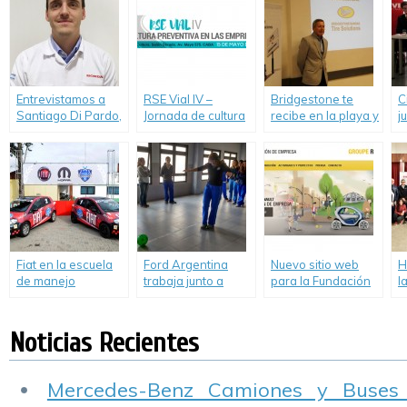
compromiso
Vial
Entrevistamos a
RSE Vial IV –
Bridgestone te
C
Santiago Di Pardo,
Jornada de cultura
recibe en la playa y
j
Gerente de
preventiva en las
lleva la Seguridad
c
Relaciones
empresas
Vial a la costa
m
Institucionales de
E
Honda Argentina
Fiat en la escuela
Ford Argentina
Nuevo sitio web
H
de manejo
trabaja junto a
para la Fundación
l
“Driver’s
Luchemos por la
de Empresa
d
Experience”.
Vida en el
Groupe Renault.
“
desarrollo de
M
Noticias Recientes
programas de
educación y
concientización
Mercedes-Benz Camiones y Buses
vial.