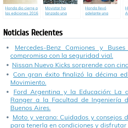
Honda dio cierre a
Movistar ha
Honda llevó
H
las ediciones 2016
lanzado una
adelante una
A
de “Pacto Vial” y
campaña para
nueva edición de
n
“Pioneros en
concientizar sobre
Pacto Vial
d
Movimiento”.
los riesgos de
d
Noticias Recientes
utilizar el celular
S
mientras se
maneja.
Mercedes-Benz Camiones y Buses
compromiso con la seguridad vial.
Nissan Nuevo Kicks sorprende con cinco
Con gran éxito finalizó la décima ed
Movimiento.
Ford Argentina y la Educación: La 
Ranger a la Facultad de Ingeniería 
Buenos Aires.
Moto y verano: Cuidados y consejos d
para tenerla en condiciones y disfrutar 