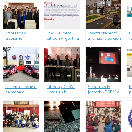
Empresas y
PSA Peugeot
Toyota presentó
R
Gobierno
Citroën Argentina
una nueva edición
J
compartieron
celebra el día de la
de su programa de
p
experiencias de
Seguridad Vial y
educación vial
e
RSE y Seguridad
refuerza su
“Toyota y Vos Kids”
Vial
compromiso
Fiat en la escuela
Citroën y CESVI
Se realizó la
N
de manejo
juntos en la
Jornada «RSE VIAL
p
“Driver’s
campaña para
cultura preventiva
d
Experience”.
mejorar la
en las empresas»
G
Educación Vial.