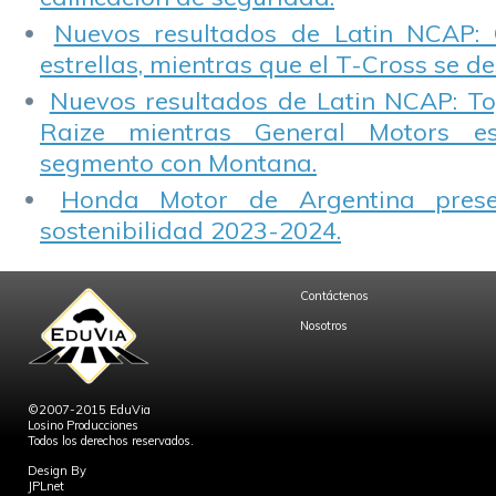
Nuevos resultados de Latin NCAP: 
estrellas, mientras que el T-Cross se d
Nuevos resultados de Latin NCAP: T
Raize mientras General Motors e
segmento con Montana.
Honda Motor de Argentina prese
sostenibilidad 2023-2024.
Contáctenos
Nosotros
©2007-2015 EduVia
Losino Producciones
Todos los derechos reservados.
Design By
JPLnet