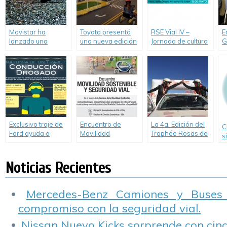
Movistar ha
Toyota presentó
RSE Vial IV –
E
lanzado una
una nueva edición
Jornada de cultura
G
campaña para
de su programa de
preventiva en las
c
concientizar sobre
educación vial
empresas
e
los riesgos de
“Toyota y Vos Kids”
R
utilizar el celular
V
mientras se
maneja.
Exclusivo traje de
Encuentro de
La 4a. Edición del
C
Ford ayuda a
Movilidad
Trophée Rosas de
s
entender las
Sostenible y
los Andes larga
“
peligrosas
Seguridad Vial –
desde Salta el16
R
consecuencias de
Fundación de
de Abril 2017
Noticias Recientes
conducir bajo los
Empresa Groupe
efectos de las
Renault.
drogas.
Mercedes-Benz Camiones y Buses
compromiso con la seguridad vial.
Nissan Nuevo Kicks sorprende con cinco