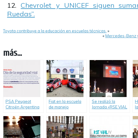
Chevrolet y UNICEF siguen suman
Ruedas”.
Toyota contribuye a la educación en escuelas técnicas.
»
«
Mercedes-Benz y
más...
PSA Peugeot
Fiat en la escuela
Se realizó la
H
Citroën Argentina
de manejo
Jornada «RSE VIAL
l
celebra el día de la
“Driver’s
cultura preventiva
d
Seguridad Vial y
Experience”.
en las empresas»
“
refuerza su
M
compromiso