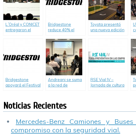
Sábana a la
del país
Argentina
L´Oréal y CONICET
Bridgestone
Toyota presentó
U
entregaron el
reduce 40% el
una nueva edición
c
premio L´Oréal –
consumo de agua
de su programa de
p
UNESCO «Por las
en su planta de
educación vial
d
Mujeres en la
Llavallol
“Toyota y Vos Kids”
l
Ciencia
l
Bridgestone
Andreani se suma
RSE Vial IV –
T
apoyará el Festival
a la red de
Jornada de cultura
p
Olímpico en Villa
carpooling
preventiva en las
p
Soldati
corporativo de
empresas
s
Mercedes-Benz
s
Noticias Recientes
Argentina
Mercedes-Benz Camiones y Buses
compromiso con la seguridad vial.