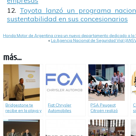
empresas
Toyota lanzó un programa nacion
sustentabilidad en sus concesionarios
Honda Motor de Argentina crea un nuevo departamento dedicado a la 
«
La Agencia Nacional de Seguridad Vial (ANSV)
más...
Bridgestone te
Fiat Chrysler
PSA Peugeot
C
recibe en la playa y
Automobiles
Citroën realizó
s
lleva la Seguridad
Argentina (FCA)
siete nuevas
“
Vial a la costa
colabora con el
donaciones de
R
arribo de una
vehículos a
réplica de la Santa
entidades técnicas