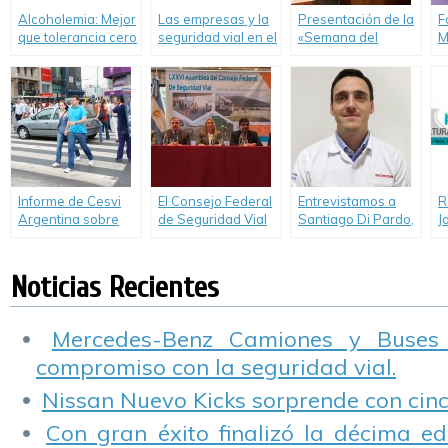
Alcoholemia: Mejor
Las empresas y la
Presentación de la
F
que tolerancia cero
seguridad vial en el
«Semana del
M
es la intolerancia 1
mundo. Un informe
Seguro y la
c
un informe de
de OVILAM
Prevención»
s
OVILAM
V
Informe de Cesvi
El Consejo Federal
Entrevistamos a
R
Argentina sobre
de Seguridad Vial
Santiago Di Pardo,
J
comportamiento
debatió en Ushuaia
Gerente de
p
de los peatones.
estrategias para
Relaciones
e
reducir los
Institucionales de
Noticias Recientes
incidentes viales
Honda Argentina
Mercedes-Benz Camiones y Buses
compromiso con la seguridad vial.
Nissan Nuevo Kicks sorprende con cinco
Con gran éxito finalizó la décima ed