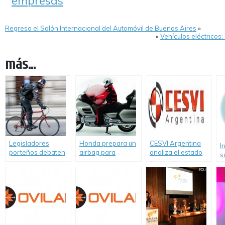
empresas
Regresa el Salón Internacional del Automóvil de Buenos Aires
»
«
Vehículos eléctricos: 
más...
Legisladores
Honda prepara un
CESVI Argentina
I
porteños debaten
airbag para
analiza el estado
s
un proyecto para
scooters
de la Autovía 2
m
prohibir circular en
p
bicicleta con
o
celular o
á
auriculares