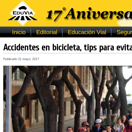
Inicio
Editorial
Educación Vial
Segur
Accidentes en bicicleta, tips para evit
Publicado
31 mayo, 2017