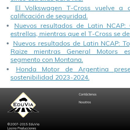
El Volkswagen T-Cross vuelve a 
calificación de seguridad.
Nuevos resultados de Latin NCAP: 
estrellas, mientras que el T-Cross se d
Nuevos resultados de Latin NCAP: T
Raize mientras General Motors e
segmento con Montana.
Honda Motor de Argentina prese
sostenibilidad 2023-2024.
Contáctenos
Nosotros
©2007-2015 EduVia
Losino Producciones