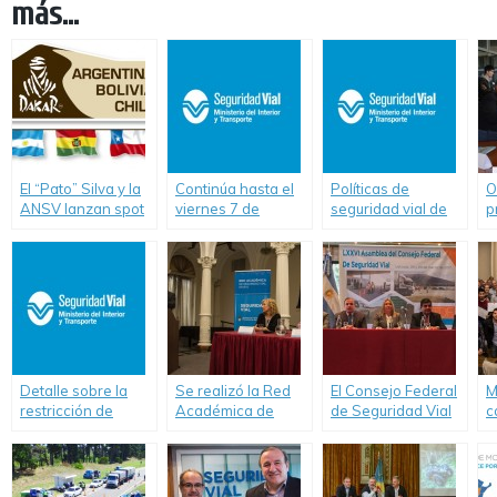
más...
El “Pato” Silva y la
Continúa hasta el
Políticas de
O
ANSV lanzan spot
viernes 7 de
seguridad vial de
p
de seguridad vial
noviembre la
Argentina lograron
s
Semana de la
salvar más de 8 mil
N
Seguridad Vial en
vidas en el tránsito
San Pedro
y son reconocidas
en la FIT
Detalle sobre la
Se realizó la Red
El Consejo Federal
M
restricción de
Académica de
de Seguridad Vial
c
camiones por el
Seguridad Vial
debatió en Ushuaia
p
inicio de las
estrategias para
t
vacaciones de
reducir los
p
invierno en
incidentes viales