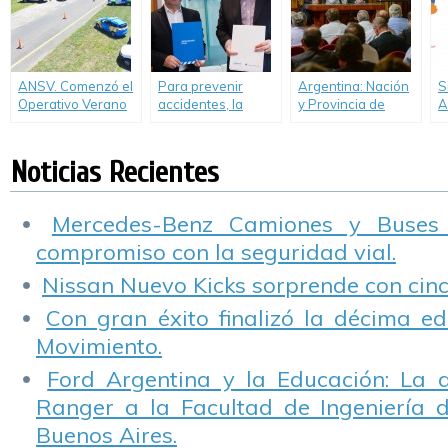
Argentina
ANSV. Comenzó el
Para prevenir
Argentina: Nación
S
Operativo Verano
accidentes, la
y Provincia de
A
2018
Agencia Nacional
Buenos Aires
s
de Seguridad Vial
trabajan para
d
trabaja con el
mejorar la
Noticias Recientes
Ministerio de
seguridad vial
Seguridad y
Sedronar
Mercedes-Benz Camiones y Buses
compromiso con la seguridad vial.
Nissan Nuevo Kicks sorprende con cinco
Con gran éxito finalizó la décima ed
Movimiento.
Ford Argentina y la Educación: La 
Ranger a la Facultad de Ingeniería 
Buenos Aires.