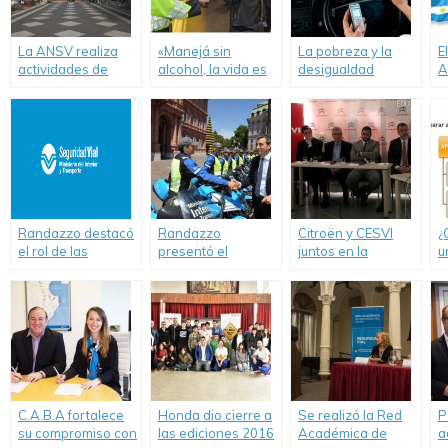
La ANSV realiza
«Manejá sin
La pobreza y la
E
actividades de
alcohol, la vida es
desigualdad
A
seguridad vial en
frágil», nueva
también son motivo
d
República de los
campaña con
de siniestros
Niños
participación de
viales.
Cesvi Argentina
Randazzo destacó
Randazzo
Citroën y CESVI
¿
el rol de las
presentó el
juntos en la
u
asociaciones de
operativo de
campaña para
d
familiares y pidió al
Seguridad Vial
mejorar la
c
Congreso “que
“Verano 2015”
Educación Vial.
trate el proyecto de
Alcohol 0 en rutas
C.A.B.A fortalece
Honda dio cierre a
Se realizó la Red
P
su compromiso con
las ediciones 2016
Académica de
a