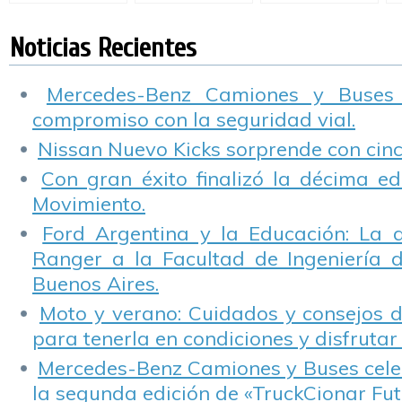
la Seguridad Vial
de “Pacto Vial” y
Seguridad Vial
A
“Pioneros en
d
Movimiento”.
t
Noticias Recientes
M
S
S
Mercedes-Benz Camiones y Buses
compromiso con la seguridad vial.
Nissan Nuevo Kicks sorprende con cinco
Con gran éxito finalizó la décima ed
Movimiento.
Ford Argentina y la Educación: La 
Ranger a la Facultad de Ingeniería 
Buenos Aires.
Moto y verano: Cuidados y consejos d
para tenerla en condiciones y disfrutar 
Mercedes-Benz Camiones y Buses cele
la segunda edición de «TruckCionar Fut