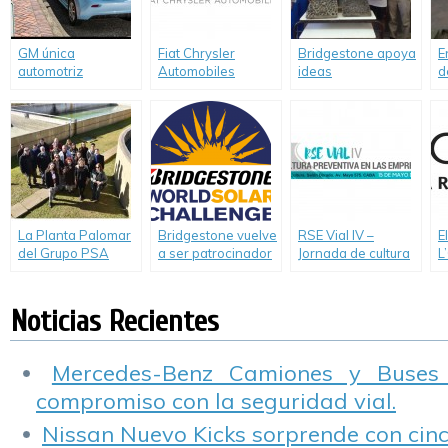
GM única
Fiat Chrysler
Bridgestone apoya
E
automotriz
Automobiles
ideas
d
norteamericana
reconocida entre
transformadoras
r
incluida en el Índice
los líderes
que ayudan a
c
Dow Jones de
mundiales por su
cuidar el
q
Sustentabilidad
trabajo respecto al
medioambiente
n
cambio climático.
La Planta Palomar
Bridgestone vuelve
RSE Vial IV –
E
del Grupo PSA
a ser patrocinador
Jornada de cultura
L
progresa en su
del 2017
preventiva en las
s
plan de
Bridgestone World
empresas
a
sustentabilidad
Solar Challenge
Noticias Recientes
Mercedes-Benz Camiones y Buses
compromiso con la seguridad vial.
Nissan Nuevo Kicks sorprende con cinco