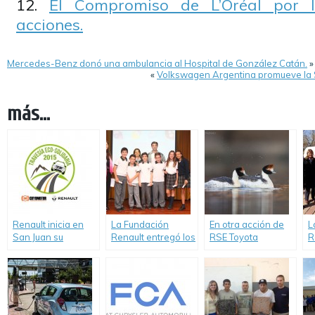
El Compromiso de L’Oréal por l
acciones.
Mercedes-Benz donó una ambulancia al Hospital de González Catán.
»
«
Volkswagen Argentina promueve la S
más...
Renault inicia en
La Fundación
En otra acción de
L
San Juan su
Renault entregó los
RSE Toyota
R
Tercera Travesía
premios de la sexta
Argentina apoya
n
Eco Solidaria
edición de su
proyecto de «Aves
R
Programa
Argentinas»
C
Educación
Ambiental para
todos.