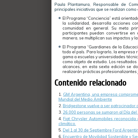
Paula Plantamura, Responsable de Comu
principales iniciativas que se realizan co
El Programa “Conciencia” está orientado
la solidaridad, desarrolla acciones c
comunidad en general. Su meta prin
participantes puedan convertirse en 
manera, se multiplican sus impactos y l
El Programa “Guardianes de la Educació
todo el país. Para lograrlo, la empresa
gama a escuelas y universidades técnica
como objeto de estudio. Los resultados
alcances, en esta sexta edición se d
realizarán prácticas profesionalizantes 
Contenido relacionado
GM Argentina, una empresa comprometi
Mundial del Medio Ambiente
Bridgestone vuelve a ser patrocinador 
26.000 personas se sumaron al Día del
Fiat Chrysler Automobiles reconocida 
climático.
Del 1 al 30 de Septiembre Ford Argentin
Encuentro de Movilidad Sostenible y Se