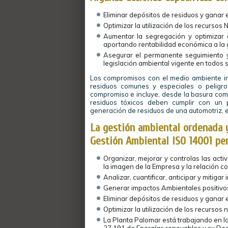
Eliminar depósitos de residuos y ganar 
Optimizar la utilización de los recursos 
Aumentar la segregación y optimizar 
aportando rentabilidad económica a la 
Asegurar el permanente seguimiento y
legislación ambiental vigente en todos 
Los compromisos con el medio ambiente in
residuos comunes y especiales o peligr
compromiso e incluye, desde la basura comú
residuos tóxicos deben cumplir con un p
generación de residuos de una automotriz, 
La gestión ambiental ordenada 
Gestión Ambiental ISO 14001 pe
Organizar, mejorar y controlas las acti
la imagen de la Empresa y la relación co
Analizar, cuantificar, anticipar y mitig
Generar impactos Ambientales positivos
Eliminar depósitos de residuos y ganar 
Optimizar la utilización de los recursos 
La Planta Palomar está trabajando en la 