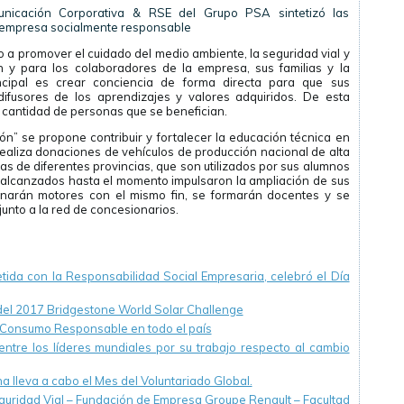
nicación Corporativa & RSE del Grupo PSA sintetizó las
mo empresa socialmente responsable
 a promover el cuidado del medio ambiente, la seguridad vial y
on y para los colaboradores de la empresa, sus familias y la
cipal es crear conciencia de forma directa para que sus
difusores de los aprendizajes y valores adquiridos. De esta
a cantidad de personas que se benefician.
n” se propone contribuir y fortalecer la educación técnica en
 realiza donaciones de vehículos de producción nacional de alta
s de diferentes provincias, que son utilizados por sus alumnos
 alcanzados hasta el momento impulsaron la ampliación de sus
onarán motores con el mismo fin, se formarán docentes y se
junto a la red de concesionarios.
da con la Responsabilidad Social Empresaria, celebró el Día
del 2017 Bridgestone World Solar Challenge
 Consumo Responsable en todo el país
entre los líderes mundiales por su trabajo respecto al cambio
a lleva a cabo el Mes del Voluntariado Global.
guridad Vial – Fundación de Empresa Groupe Renault – Facultad