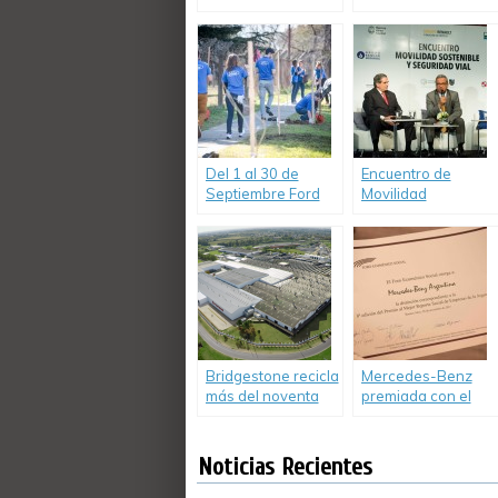
comprometida con
del 2017
la Responsabilidad
Bridgestone World
Social Empresaria,
Solar Challenge
celebró el Día
Mundial del Medio
Ambiente
Del 1 al 30 de
Encuentro de
Septiembre Ford
Movilidad
Argentina lleva a
Sostenible y
cabo el Mes del
Seguridad Vial –
Voluntariado
Fundación de
Global.
Empresa Groupe
Renault – Facultad
de Ciencias
Económicas UBA
Bridgestone recicla
Mercedes-Benz
más del noventa
premiada con el
por ciento de su
Mejor Reporte
Scrap
Social de
Empresas
Noticias Recientes