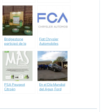
del Consumo
reconocida entre
Responsable en
los líderes
todo el país
mundiales por su
trabajo respecto al
cambio climático.
Bridgestone
Fiat Chrysler
participó de la
Automobiles
Expo «Viví
anunció la
Sustentabilidad»,
publicación del
espacio para
Reporte de
concientizar sobre
Sostenibilidad
la forma de vivir
2016.
sustentablemente
PSA Peugeot
En el Día Mundial
Citroën
del Agua, Ford
comprometido con
renovó su
el medio ambiente
compromiso con
quienes más la
necesitan.