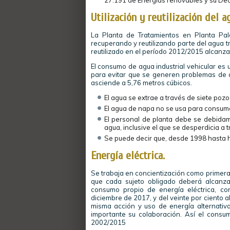
27.191 de Energías renovables y su De
Utilización y reutilización del a
La Planta de Tratamientos en Planta Pa
recuperando y reutilizando parte del agua t
reutilizado en el período 2012/2015 alcanz
El consumo de agua industrial vehicular es
para evitar que se generen problemas de a
asciende a 5,76 metros cúbicos.
El agua se extrae a través de siete pozo
El agua de napa no se usa para consum
El personal de planta debe se debida
agua, inclusive el que se desperdicia a 
Se puede decir que, desde 1998 hasta 
Energía eléctrica.
Se trabaja en concientización como primera 
que cada sujeto obligado deberá alcanzar
consumo propio de energía eléctrica, co
diciembre de 2017, y del veinte por ciento a
misma acción y uso de energía alternati
importante su colaboración. Así el consu
2002/2015