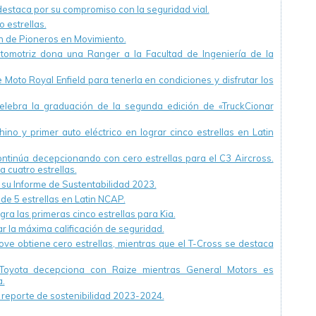
staca por su compromiso con la seguridad vial.
 estrellas.
ón de Pioneros en Movimiento.
utomotriz dona una Ranger a la Facultad de Ingeniería de la
Moto Royal Enfield para tenerla en condiciones y disfrutar los
ebra la graduación de la segunda edición de «TruckCionar
ino y primer auto eléctrico en lograr cinco estrellas en Latin
continúa decepcionando con cero estrellas para el C3 Aircross.
a cuatro estrellas.
u Informe de Sustentabilidad 2023.
 de 5 estrellas en Latin NCAP.
ra las primeras cinco estrellas para Kia.
r la máxima calificación de seguridad.
ve obtiene cero estrellas, mientras que el T-Cross se destaca
Toyota decepciona con Raize mientras General Motors es
.
reporte de sostenibilidad 2023-2024.