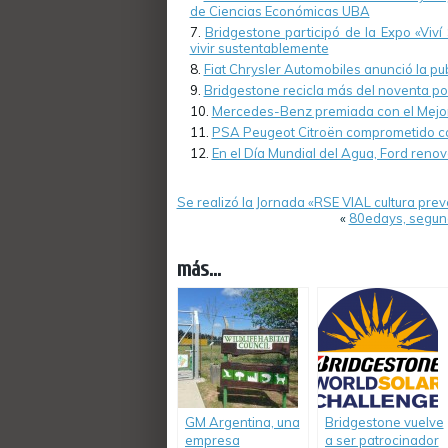
de Ciencias Económicas UBA
Bridgestone participó de la Expo «Viví
vivir sustentablemente
Fiat Chrysler Automobiles anunció la pu
Bridgestone recicla más del noventa po
Mercedes-Benz premiada con el Mejor
PSA Peugeot Citroën comprometido c
En el Día Mundial del Agua, Ford reno
Se realizó la Jornada «RSE VIAL cultura pre
«
80edays, segund
más...
GM Argentina, una
Bridgestone vuelve
empresa
a ser patrocinador