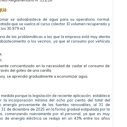
creto Reglamentario Nº 531/16
gua
lomar se autoabastece de agua para su operatoria normal,
ratada que se vuelca al curso colector. El volumen recuperado y
a los 30.979 m3
 una de las problemáticas a las que la empresa está muy atenta
bastecimiento a los vecinos, ya que el consumo por vehículo
s.
o.
mente concientizado en la necesidad de cuidar el consumo de
través del goteo de una canilla
hoy, se aprendió gradualmente a economizar agua.
medida porque la legislación de reciente aplicación, establece
 la incorporación mínima del ocho por ciento del total del
n energía proveniente de las fuentes renovables, al 31 de
l 31 de diciembre de 2025 en la forma gradual estipulada por la
vas, comenzando nuevamente por el personal, ya que es muy
mo de energía eléctrica se redujo en un 43% entre los años