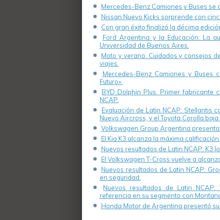
Mercedes-Benz Camiones y Buses se de
Nissan Nuevo Kicks sorprende con cinco
Con gran éxito finalizó la décima edici
Ford Argentina y la Educación: La a
Universidad de Buenos Aires.
Moto y verano: Cuidados y consejos de 
viajes.
Mercedes-Benz Camiones y Buses cel
Futuro».
BYD Dolphin Plus: Primer fabricante ch
NCAP.
Evaluación de Latin NCAP: Stellantis 
Nuevo Aircross, y el Toyota Corolla baja 
Volkswagen Group Argentina presenta s
El Kia K3 alcanza la máxima calificación
Nuevos resultados de Latin NCAP: K3 log
El Volkswagen T-Cross vuelve a alcanza
Nuevos resultados de Latin NCAP: Groo
en seguridad.
Nuevos resultados de Latin NCAP: 
referencia en su segmento con Montana
Honda Motor de Argentina presentó su 