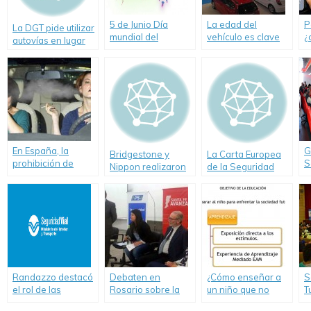
5 de Junio Día
La edad del
P
La DGT pide utilizar
mundial del
vehículo es clave
¿
autovías en lugar
Medioambiente. Su
para nuestra
c
de carreteras
cuidado visto
seguridad
secundarias
desde la Seguridad
Vial
En España, la
G
Bridgestone y
La Carta Europea
prohibición de
S
Nippon realizaron
de la Seguridad
fumar mientras se
m
la charla de
Vial
conduce genera
«
Seguridad Vial
una nueva
F
"Sólo para mujeres
polémica
que aman la
seguridad"
Randazzo destacó
Debaten en
¿Cómo enseñar a
S
el rol de las
Rosario sobre la
un niño que no
T
asociaciones de
propuesta de
debe conducir un
e