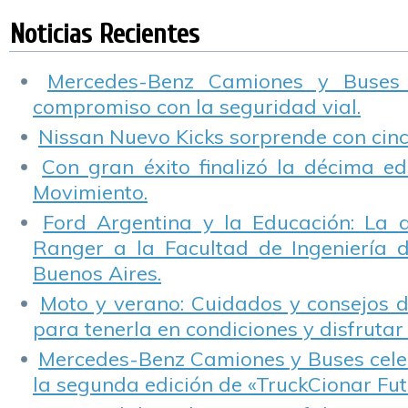
familiares y pidió al
“Alcohol Cero al
cuatriciclo ?
r
Congreso “que
volante”
v
Noticias Recientes
trate el proyecto de
Alcohol 0 en rutas
Mercedes-Benz Camiones y Buses
compromiso con la seguridad vial.
Nissan Nuevo Kicks sorprende con cinco
Con gran éxito finalizó la décima ed
Movimiento.
Ford Argentina y la Educación: La 
Ranger a la Facultad de Ingeniería 
Buenos Aires.
Moto y verano: Cuidados y consejos d
para tenerla en condiciones y disfrutar 
Mercedes-Benz Camiones y Buses cele
la segunda edición de «TruckCionar Fut