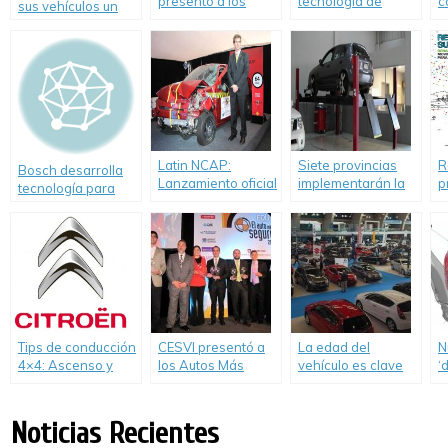
presentó a los
tecnología de
c
sus vehículos un
Autos Más Seguros
avanzada para
A
limitador de
de 2012.
reducir accidentes
l
velocidad para
de tránsito.
s
contribuir a la
seguridad vial
Latin NCAP:
Siete provincias
R
Bosch desarrolla
Lanzamiento oficial
implementarán la
p
tecnología para
de resultados, Fase
Revisión Técnica
S
vehículos más
III.
Obligatoria
d
seguros.
Tips de conducción
CESVI presentó a
La edad del
N
4×4: Ascenso y
los Autos Más
vehículo es clave
‘
descenso en
Seguros de 2014.
para nuestra
T
pendiente.
seguridad
p
d
Noticias Recientes
v