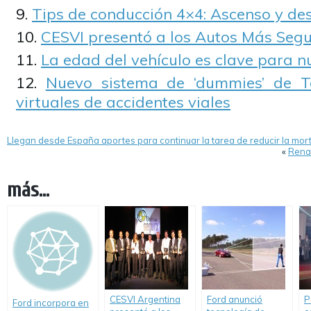
Tips de conducción 4×4: Ascenso y de
CESVI presentó a los Autos Más Segu
La edad del vehículo es clave para 
Nuevo sistema de ‘dummies’ de T
virtuales de accidentes viales
Llegan desde España aportes para continuar la tarea de reducir la mor
«
Renau
más...
CESVI Argentina
Ford anunció
P
Ford incorpora en