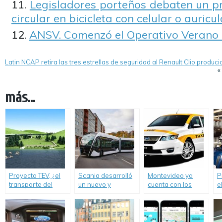
Legisladores porteños debaten un pr
circular en bicicleta con celular o auricu
ANSV. Comenzó el Operativo Verano
Latin NCAP retira las tres estrellas de seguridad al Renault Clio produc
«
más...
Proyecto TEV, ¿el
Scania desarrolló
Montevideo ya
P
transporte del
un nuevo y
cuenta con los
e
futuro?
moderno Bus
primeros taxis
t
operado con GNC.
eléctricos
a
d
s