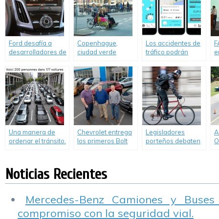
d
Ford desafía a
Copenhague,
Los accidentes de
F
desarrolladores de
ciudad verde
tráfico podrán
e
todo el mundo a
europea
evitar gracias a
I
crear aplicaciones
una App
T
para evitar
denominada
C
congestionamientos
Drivies
de tránsito.
Una manera de
Chevrolet entrega
Legisladores
A
ordenar el tránsito.
los primeros Bolt
porteños debaten
O
Un excelente
EV en Estados
un proyecto para
2
gráfico animado.
Unidos.
prohibir circular en
bicicleta con
Noticias Recientes
celular o
auriculares
Mercedes-Benz Camiones y Buses
compromiso con la seguridad vial.