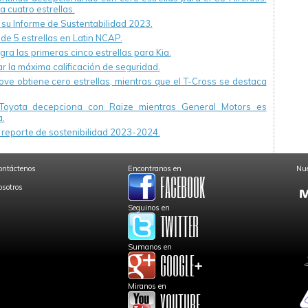
a cuatro estrellas.
u Informe de Sustentabilidad 2023.
 de 5 estrellas en Latin NCAP.
ra las primeras cinco estrellas para Kia.
r la máxima calificación de seguridad.
ve obtiene cero estrellas, mientras que el T-Cross se destaca
Toyota decepciona con Raize mientras General Motors es
.
reporte de sostenibilidad 2023-2024.
ontáctenos
Encontranos en
Nue
osotros
Seguinos en
Sumanos en
Miranos en