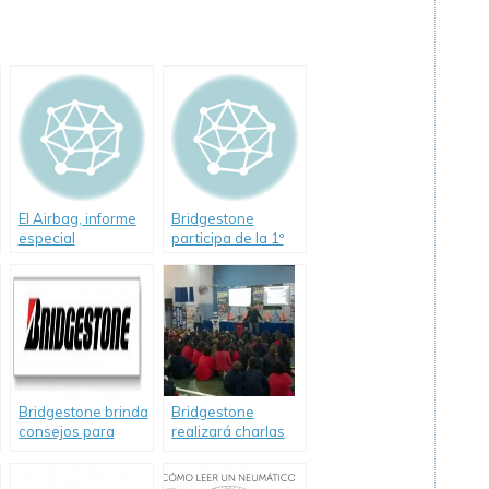
El Airbag, informe
Bridgestone
especial
participa de la 1º
Exposición de
Educación Vial
Bridgestone brinda
Bridgestone
consejos para
realizará charlas
viajar seguro en
de Seguridad Vial
vacaciones de
para jóvenes