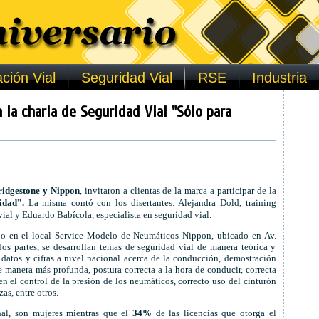
ción Vial
Seguridad Vial
RSE
Industria
 la charla de Seguridad Vial "Sólo para
ridgestone y Nippon
, invitaron a clientas de la marca a participar de la
idad”.
La misma contó con los disertantes: Alejandra Dold, training
al y Eduardo Babícola, especialista en seguridad vial.
abo en el local Service Modelo de Neumáticos Nippon, ubicado en Av.
os partes, se desarrollan temas de seguridad vial de manera teórica y
e datos y cifras a nivel nacional acerca de la conducción, demostración
de manera más profunda, postura correcta a la hora de conducir, correcta
n el control de la presión de los neumáticos, correcto uso del cinturón
as, entre otros.
nal, son mujeres mientras que el
34%
de las licencias que otorga el