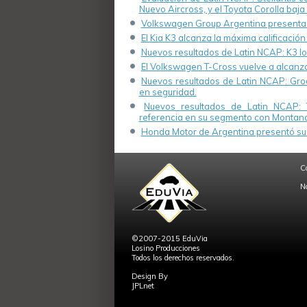
Nuevo Aircross, y el Toyota Corolla baja 
Volkswagen Group Argentina presenta s
El Kia K3 alcanza la máxima calificación
Nuevos resultados de Latin NCAP: K3 log
El Volkswagen T-Cross vuelve a alcanza
Nuevos resultados de Latin NCAP: Groo
en seguridad.
Nuevos resultados de Latin NCAP: 
referencia en su segmento con Montana
Honda Motor de Argentina presentó su 
C
N
©2007-2015 EduVia
Losino Producciones
Todos los derechos reservados.
Design By
JPLnet