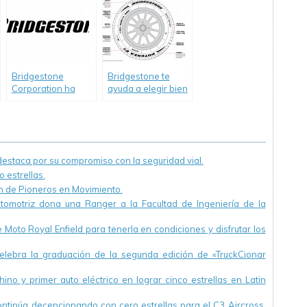
invierno
Bridgestone
Bridgestone te
Corporation ha
ayuda a elegir bien
sido incluida en los
tus neumáticos
índices de
sustentabilidad
Dow Jones para la
región de Asia
staca por su compromiso con la seguridad vial.
Pacífico y a nivel
 estrellas.
mundial
ón de Pioneros en Movimiento.
utomotriz dona una Ranger a la Facultad de Ingeniería de la
Moto Royal Enfield para tenerla en condiciones y disfrutar los
ebra la graduación de la segunda edición de «TruckCionar
ino y primer auto eléctrico en lograr cinco estrellas en Latin
continúa decepcionando con cero estrellas para el C3 Aircross.