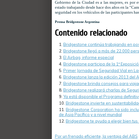
Gobierno de la Ciudad es a las mujeres, es por 
estado trabajando desde hace dos años en la “Ca
seguridad en los vehículos de las participantes has
Prensa Bridgestone Argentina
Contenido relacionado
Bridgestone continúa trabajando en pos
Bridgestone llegó a más de 22.000 per
El Airbag, informe especial
Bridgestone participa de la 1º Exposici
Primer Jornada de Seguridad Vial en La
Bridgestone lanza la edición 2013 del A
Bridgestone brinda consejos para viaja
Bridgestone realizará charlas de Segur
Ya está disponible el Programa definit
Bridgestone invierte en sustentabilida
Bridgestone Corporation ha sido inclu
de Asia Pacífico y a nivel mundial
Bridgestone te ayuda a elegir bien tu
Por un frenado eficiente, la ventaja del ABS