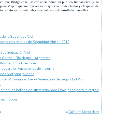
esto que Bridgestone, las considera como un público fundamental y ha
mpaña Mujer” que incluye acciones que van desde charlas y chequeos de
ta la entrega de materiales especialmente desarrollado para ellas.
 de la Seguridad Vial
sonas con charlas de Seguridad Vial en 2012
ón de Educación Vial
s Grutas – Rio Negro – Argentina
tlas de Rutas Firestone
r seguro en vacaciones de invierno
idad Vial para jóvenes
ivo del IV Congreso Ibero-Americano de Seguridad Vial
d
ida en los índices de sustentabilidad Dow Jones para la región
s neumáticos
»
«
Guía del Motocilista