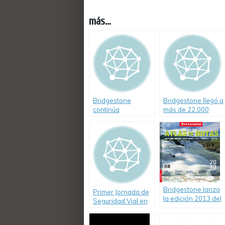
más...
Bridgestone
Bridgestone llegó a
continúa
más de 22.000
trabajando en pos
personas con
de la Seguridad
charlas de
Vial
Seguridad Vial en
2012
Bridgestone lanza
Primer Jornada de
la edición 2013 del
Seguridad Vial en
Atlas de Rutas
Las Grutas – Rio
Firestone
Negro – Argentina