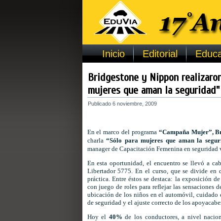
Inicio
Editorial
Educa
Bridgestone y Nippon realizaron
mujeres que aman la seguridad"
Publicado
6 noviembre, 2009
En el marco del programa
“Campaña Mujer”,
B
charla
“Sólo para mujeres que aman la segur
manager de Capacitación Femenina en seguridad vi
En esta oportunidad, el encuentro se llevó a c
Libertador 5775. En el curso, que se divide en d
práctica. Entre éstos se destaca: la exposición d
con juego de roles para reflejar las sensaciones 
ubicación de los niños en el automóvil, cuidado e
de seguridad y el ajuste correcto de los apoyacabez
Hoy el
40%
de los conductores, a nivel nacio